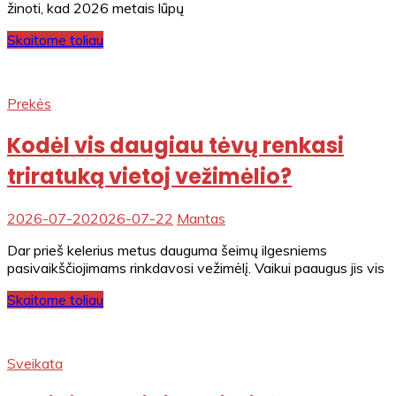
žinoti, kad 2026 metais lūpų
Skaitome toliau
Prekės
Kodėl vis daugiau tėvų renkasi
triratuką vietoj vežimėlio?
2026-07-20
2026-07-22
Mantas
Dar prieš kelerius metus dauguma šeimų ilgesniems
pasivaikščiojimams rinkdavosi vežimėlį. Vaikui paaugus jis vis
Skaitome toliau
Sveikata