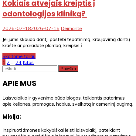
Kokiais atvejais kreiptis į
odontologijos kliniką?
2026-07-18
2026-07-15
Deimante
Jei jums skauda dantį, pastebi tepatinimą, kraujavimą dantų
krašte ar praradote plombą, kreipkis į
Skaitome toliau
Įrašų
1
2
…
24
Kitas
Ieškoti:
puslapiavimas
APIE MUS
Laisvalaikio ir gyvenimo būdo blogas, teikiantis patarimus
apie keliones, pramogas, hobius, sveikatą ir asmeninį augimą.
Misija:
Inspiruoti žmones kokybiškai leisti laisvalaikį, pateikiant