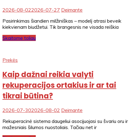
2026-08-02
2026-07-27
Deimante
Pasirinkimas šiandien milžiniškas – modelį atrasi beveik
kiekvienam biudžetui. Tik brangesnis ne visada reiškia
Skaitome toliau
Prekės
Kaip dažnai reikia valyti
rekuperacijos ortakius ir ar tai
tikrai būtina?
2026-07-30
2026-08-02
Deimante
Rekuperacinė sistema daugeliui asocijuojasi su švariu oru ir
mažesniais šilumos nuostoliais. Tačiau net ir