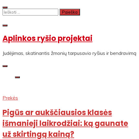
Skip
to
Ieškoti:
content
Aplinkos ryšio projektai
Judėjimas, skatinantis žmonių tarpusavio ryšius ir bendravimą
Prekės
Pigūs ar aukščiausios klasės
išmanieji laikrodžiai: ką gaunate
už skirtingą kainą?