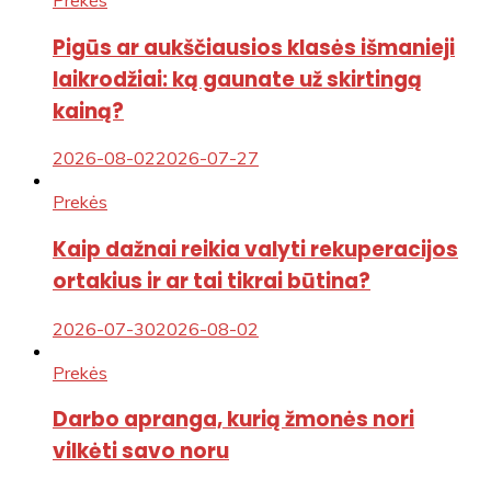
Pigūs ar aukščiausios klasės išmanieji
laikrodžiai: ką gaunate už skirtingą
kainą?
2026-08-02
2026-07-27
Prekės
Kaip dažnai reikia valyti rekuperacijos
ortakius ir ar tai tikrai būtina?
2026-07-30
2026-08-02
Prekės
Darbo apranga, kurią žmonės nori
vilkėti savo noru