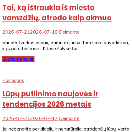
Tai, ką ištraukia iš miesto
vamzdžių, atrodo kaip akmuo
2026-07-21
2026-07-18
Deimante
Vandentvarkos įmonių darbuotojai turi tam savo pavadinimą,
ir jis nėra techninis. Kitose šalyse tai
Skaitome toliau
Paslaugos
Lūpų putlinimo naujovės ir
tendencijos 2026 metais
2026-07-21
2026-07-17
Deimante
Jei nebenorite per didelių ir nenatūraliai atrodančių lūpų, verta