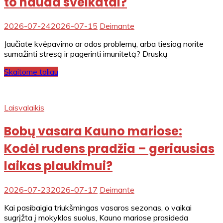
to nauda sveikatai?
2026-07-24
2026-07-15
Deimante
Jaučiate kvėpavimo ar odos problemų, arba tiesiog norite
sumažinti stresą ir pagerinti imunitetą? Druskų
Skaitome toliau
Laisvalaikis
Bobų vasara Kauno mariose:
Kodėl rudens pradžia – geriausias
laikas plaukimui?
2026-07-23
2026-07-17
Deimante
Kai pasibaigia triukšmingas vasaros sezonas, o vaikai
sugrįžta į mokyklos suolus, Kauno mariose prasideda