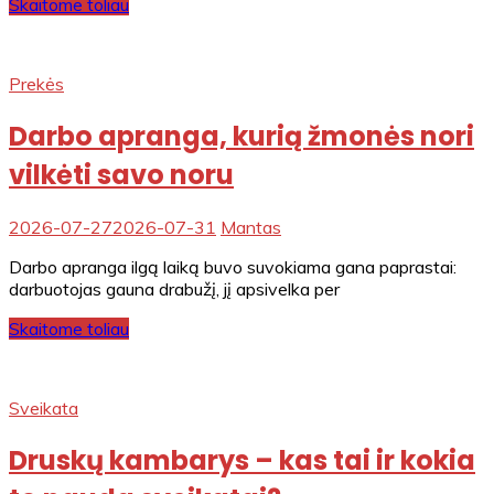
Skaitome toliau
Prekės
Darbo apranga, kurią žmonės nori
vilkėti savo noru
2026-07-27
2026-07-31
Mantas
Darbo apranga ilgą laiką buvo suvokiama gana paprastai:
darbuotojas gauna drabužį, jį apsivelka per
Skaitome toliau
Sveikata
Druskų kambarys – kas tai ir kokia