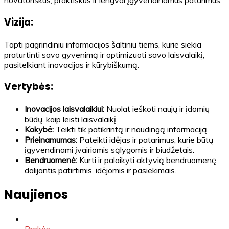
novatoriškus, praktiškus ir lengvai įgyvendinamus patarimus.
Vizija:
Tapti pagrindiniu informacijos šaltiniu tiems, kurie siekia
praturtinti savo gyvenimą ir optimizuoti savo laisvalaikį,
pasitelkiant inovacijas ir kūrybiškumą.
Vertybės:
Inovacijos laisvalaikiui:
Nuolat ieškoti naujų ir įdomių
būdų, kaip leisti laisvalaikį.
Kokybė:
Teikti tik patikrintą ir naudingą informaciją.
Prieinamumas:
Pateikti idėjas ir patarimus, kurie būtų
įgyvendinami įvairiomis sąlygomis ir biudžetais.
Bendruomenė:
Kurti ir palaikyti aktyvią bendruomenę,
dalijantis patirtimis, idėjomis ir pasiekimais.
Naujienos
Prekės