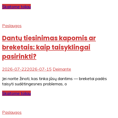
Skaitome toliau
Paslaugos
Dantų tiesinimas kapomis ar
breketais: kaip taisyklingai
pasirinkti?
2026-07-22
2026-07-15
Deimante
Jei norite žinoti, kas tinka jūsų dantims — breketai padės
taisyti sudėtingesnes problemas, o
Skaitome toliau
Paslaugos