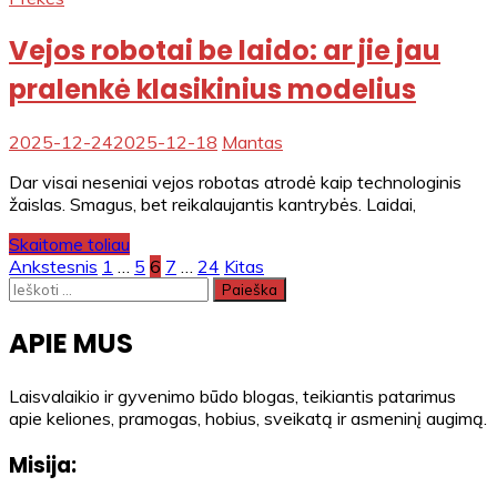
Vejos robotai be laido: ar jie jau
pralenkė klasikinius modelius
2025-12-24
2025-12-18
Mantas
Dar visai neseniai vejos robotas atrodė kaip technologinis
žaislas. Smagus, bet reikalaujantis kantrybės. Laidai,
Skaitome toliau
Įrašų
Ankstesnis
1
…
5
6
7
…
24
Kitas
Ieškoti:
puslapiavimas
APIE MUS
Laisvalaikio ir gyvenimo būdo blogas, teikiantis patarimus
apie keliones, pramogas, hobius, sveikatą ir asmeninį augimą.
Misija: