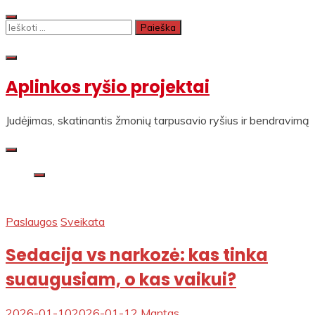
Skip
to
Ieškoti:
content
Aplinkos ryšio projektai
Judėjimas, skatinantis žmonių tarpusavio ryšius ir bendravimą
Paslaugos
Sveikata
Sedacija vs narkozė: kas tinka
suaugusiam, o kas vaikui?
2026-01-10
2026-01-12
Mantas