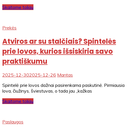
Skaitome toliau
Prekės
Atviros ar su stalčiais? Spintelės
prie lovos, kurios išsiskiria savo
praktiškumu
2025-12-30
2025-12-26
Mantas
Spintelė prie lovos dažnai pasirenkama paskutinė. Pirmiausia
lova, čiužinys, šviestuvas, o tada jau „kažkas
Skaitome toliau
Paslaugos