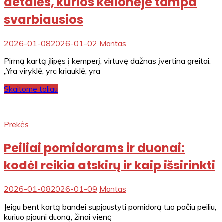
detalės, kurios kelionėje tampa
svarbiausios
2026-01-08
2026-01-02
Mantas
Pirmą kartą įlipęs į kemperį, virtuvę dažnas įvertina greitai.
„Yra viryklė, yra kriauklė, yra
Skaitome toliau
Prekės
Peiliai pomidorams ir duonai:
kodėl reikia atskirų ir kaip išsirinkti
2026-01-08
2026-01-09
Mantas
Jeigu bent kartą bandei supjaustyti pomidorą tuo pačiu peiliu,
kuriuo pjauni duoną, žinai vieną