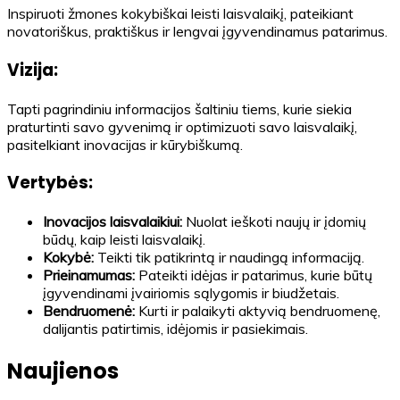
Inspiruoti žmones kokybiškai leisti laisvalaikį, pateikiant
novatoriškus, praktiškus ir lengvai įgyvendinamus patarimus.
Vizija:
Tapti pagrindiniu informacijos šaltiniu tiems, kurie siekia
praturtinti savo gyvenimą ir optimizuoti savo laisvalaikį,
pasitelkiant inovacijas ir kūrybiškumą.
Vertybės:
Inovacijos laisvalaikiui:
Nuolat ieškoti naujų ir įdomių
būdų, kaip leisti laisvalaikį.
Kokybė:
Teikti tik patikrintą ir naudingą informaciją.
Prieinamumas:
Pateikti idėjas ir patarimus, kurie būtų
įgyvendinami įvairiomis sąlygomis ir biudžetais.
Bendruomenė:
Kurti ir palaikyti aktyvią bendruomenę,
dalijantis patirtimis, idėjomis ir pasiekimais.
Naujienos