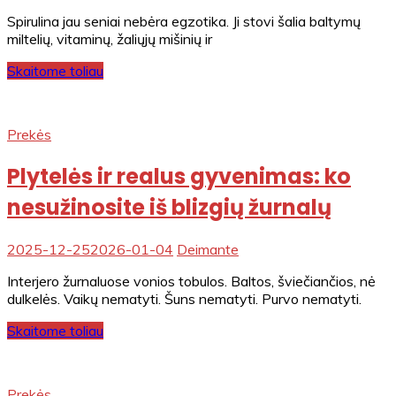
Spirulina jau seniai nebėra egzotika. Ji stovi šalia baltymų
miltelių, vitaminų, žaliųjų mišinių ir
Skaitome toliau
Prekės
Plytelės ir realus gyvenimas: ko
nesužinosite iš blizgių žurnalų
2025-12-25
2026-01-04
Deimante
Interjero žurnaluose vonios tobulos. Baltos, šviečiančios, nė
dulkelės. Vaikų nematyti. Šuns nematyti. Purvo nematyti.
Skaitome toliau
Prekės