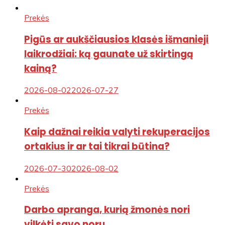
Prekės
Pigūs ar aukščiausios klasės išmanieji
laikrodžiai: ką gaunate už skirtingą
kainą?
2026-08-02
2026-07-27
Prekės
Kaip dažnai reikia valyti rekuperacijos
ortakius ir ar tai tikrai būtina?
2026-07-30
2026-08-02
Prekės
Darbo apranga, kurią žmonės nori
vilkėti savo noru