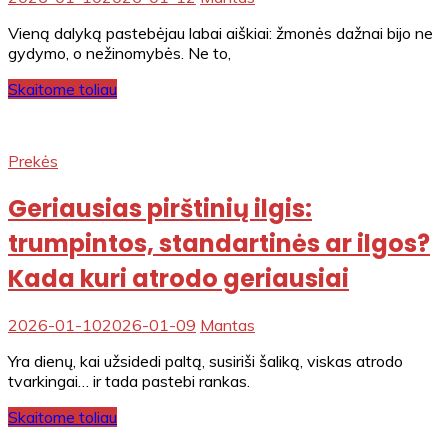
Vieną dalyką pastebėjau labai aiškiai: žmonės dažnai bijo ne
gydymo, o nežinomybės. Ne to,
Skaitome toliau
Prekės
Geriausias pirštinių ilgis:
trumpintos, standartinės ar ilgos?
Kada kuri atrodo geriausiai
2026-01-10
2026-01-09
Mantas
Yra dienų, kai užsidedi paltą, susiriši šaliką, viskas atrodo
tvarkingai… ir tada pastebi rankas.
Skaitome toliau