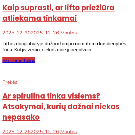
Kaip suprasti, ar lifto priežiūra
atliekama tinkamai
2025-12-30
2025-12-26
Mantas
Liftas daugiabutyje dažnai tampa nematomu kasdienybės
fonu. Kol jis veikia, niekas apie jį negalvoja.
Skaitome toliau
Prekės
Ar spirulina tinka visiems?
Atsakymai, kurių dažnai niekas
nepasako
2025-12-26
2025-12-26
Mantas