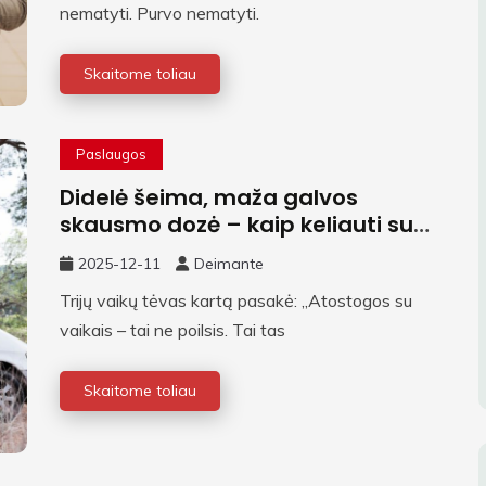
nematyti. Purvo nematyti.
Skaitome toliau
Paslaugos
Didelė šeima, maža galvos
skausmo dozė – kaip keliauti su
vaikais ir netapti nervų ligoniumi
2025-12-11
Deimante
Trijų vaikų tėvas kartą pasakė: „Atostogos su
vaikais – tai ne poilsis. Tai tas
Skaitome toliau