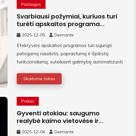
Paslaugos
Svarbiausi požymiai, kuriuos turi
turėti apskaitos programa
buhalteriui
2025-12-05
Deimante
Efektyvios apskaitos programos turi sujungti
patogumą naudotis, paprastumą ir išplėstą
funkcionalumą, suteikiant galimybę automatizuoti
Skaitome toliau
Prekės
Gyventi atokiau: saugumo
realybė kaimo vietovėse ir
priemiesčiuose
2025-12-04
Deimante