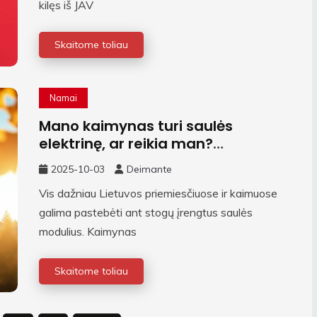
kilęs iš JAV
Skaitome toliau
Namai
Mano kaimynas turi saulės
elektrinę, ar reikia man?
Individualus sprendimas
2025-10-03
Deimante
kiekvienam namui
Vis dažniau Lietuvos priemiesčiuose ir kaimuose
galima pastebėti ant stogų įrengtus saulės
modulius. Kaimynas
Skaitome toliau