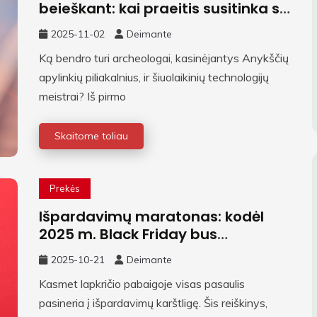
beieškant: kai praeitis susitinka su
dabartimi
2025-11-02
Deimante
Ką bendro turi archeologai, kasinėjantys Anykščių
apylinkių piliakalnius, ir šiuolaikinių technologijų
meistrai? Iš pirmo
Skaitome toliau
Prekės
Išpardavimų maratonas: kodėl
2025 m. Black Friday bus
ypatingas ir kaip pasiruošti
2025-10-21
Deimante
Kasmet lapkričio pabaigoje visas pasaulis
pasineria į išpardavimų karštligę. Šis reiškinys,