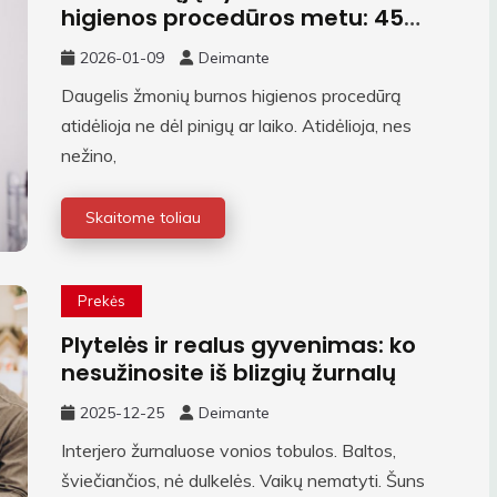
higienos procedūros metu: 45
minutės be paslapčių
2026-01-09
Deimante
Daugelis žmonių burnos higienos procedūrą
atidėlioja ne dėl pinigų ar laiko. Atidėlioja, nes
nežino,
Skaitome toliau
Prekės
Plytelės ir realus gyvenimas: ko
nesužinosite iš blizgių žurnalų
2025-12-25
Deimante
Interjero žurnaluose vonios tobulos. Baltos,
šviečiančios, nė dulkelės. Vaikų nematyti. Šuns