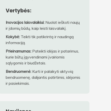
Vertybės:
Inovacijos laisvalaikiui:
Nuolat ieškoti naujų
ir įdomių būdų, kaip leisti laisvalaikį.
Kokybė:
Teikti tik patikrintą ir naudingą
informaciją.
Prieinamumas:
Pateikti idėjas ir patarimus,
kurie būtų įgyvendinami įvairiomis
sąlygomis ir biudžetais.
Bendruomenė:
Kurti ir palaikyti aktyvią
bendruomenę, dalijantis patirtimis, idėjomis
ir pasiekimais.