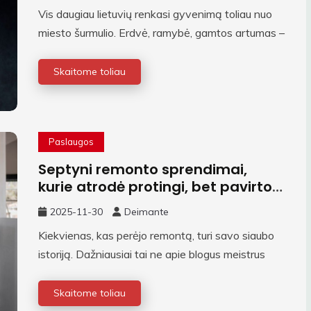
Vis daugiau lietuvių renkasi gyvenimą toliau nuo
miesto šurmulio. Erdvė, ramybė, gamtos artumas –
Skaitome toliau
Paslaugos
Septyni remonto sprendimai,
kurie atrodė protingi, bet pavirto
finansinėmis klaidomis
2025-11-30
Deimante
Kiekvienas, kas perėjo remontą, turi savo siaubo
istoriją. Dažniausiai tai ne apie blogus meistrus
Skaitome toliau