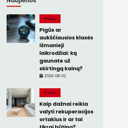
Naujienos
Prekės
Pigūs ar
aukščiausios klasės
išmanieji
laikrodžiai: ką
gaunate už
skirtingą kainą?
2026-08-02
Prekės
Kaip dažnai reikia
valyti rekuperacijos
ortakius ir ar tai
tikrai būtina?