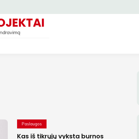
OJEKTAI
bendravimą
Paslaugos
Kas iš tikrųjų vyksta burnos