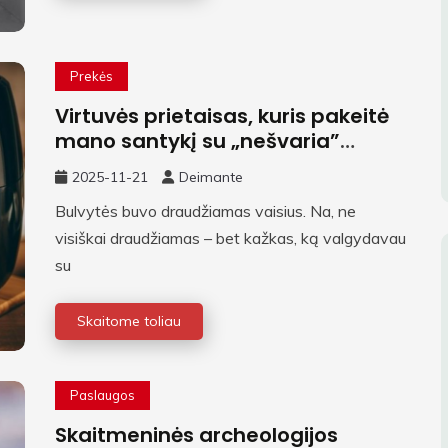
Prekės
Virtuvės prietaisas, kuris pakeitė
mano santykį su „nešvaria”
maisto grupe
2025-11-21
Deimante
Bulvytės buvo draudžiamas vaisius. Na, ne
visiškai draudžiamas – bet kažkas, ką valgydavau
su
Skaitome toliau
Paslaugos
Skaitmeninės archeologijos