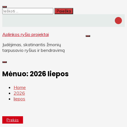
Skip
to
Ieškoti:
content
Aplinkos ryšio projektai
Judėjimas, skatinantis žmonių
tarpusavio ryšius ir bendravimą
Mėnuo:
2026 liepos
Home
2026
liepos
Prekės