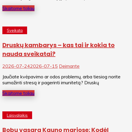
Skaitome toliau
Sveikata
Druskų kambarys – kas tai ir kokia to
nauda sveikatai?
2026-07-24
2026-07-15
Deimante
Jaučiate kvėpavimo ar odos problemų, arba tiesiog norite
sumažinti stresą ir pagerinti imunitetą? Druskų
Skaitome toliau
Laisvalaikis
Bobų vasara Kauno mariose: Kodėl