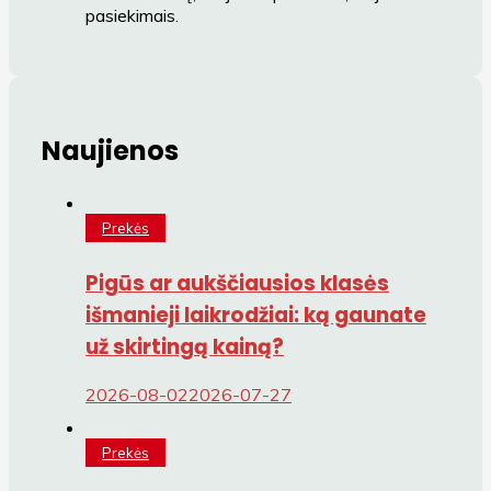
pasiekimais.
Naujienos
Prekės
Pigūs ar aukščiausios klasės
išmanieji laikrodžiai: ką gaunate
už skirtingą kainą?
2026-08-02
2026-07-27
Prekės