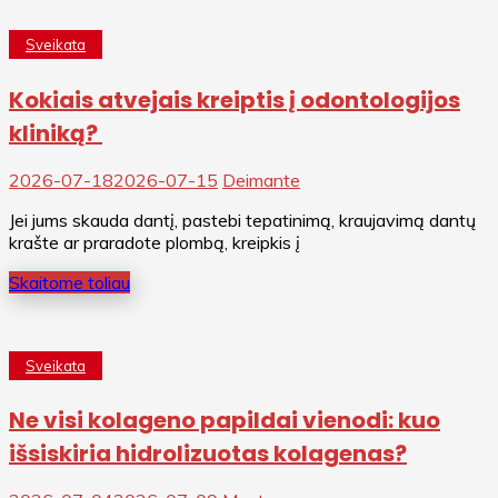
Sveikata
Kokiais atvejais kreiptis į odontologijos
kliniką?
2026-07-18
2026-07-15
Deimante
Jei jums skauda dantį, pastebi tepatinimą, kraujavimą dantų
krašte ar praradote plombą, kreipkis į
Skaitome toliau
Sveikata
Ne visi kolageno papildai vienodi: kuo
išsiskiria hidrolizuotas kolagenas?