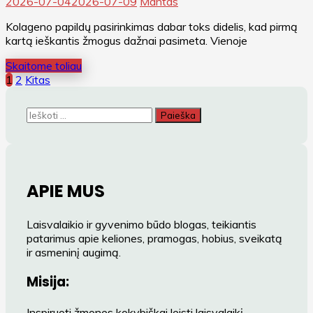
2026-07-04
2026-07-09
Mantas
Kolageno papildų pasirinkimas dabar toks didelis, kad pirmą
kartą ieškantis žmogus dažnai pasimeta. Vienoje
Skaitome toliau
Įrašų
1
2
Kitas
puslapiavimas
Ieškoti:
APIE MUS
Laisvalaikio ir gyvenimo būdo blogas, teikiantis
patarimus apie keliones, pramogas, hobius, sveikatą
ir asmeninį augimą.
Misija:
Inspiruoti žmones kokybiškai leisti laisvalaikį,