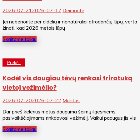
2026-07-21
2026-07-17
Deimante
Jei nebenorite per didelių ir nenatūraliai atrodančių lūpų, verta
žinoti, kad 2026 metais lūpų
Skaitome toliau
Prekės
Kodėl vis daugiau tėvų renkasi triratuką
vietoj vežimėlio?
2026-07-20
2026-07-22
Mantas
Dar prieš kelerius metus dauguma šeimų ilgesniems
pasivaikščiojimams rinkdavosi vežimėlį. Vaikui paaugus jis vis
Skaitome toliau