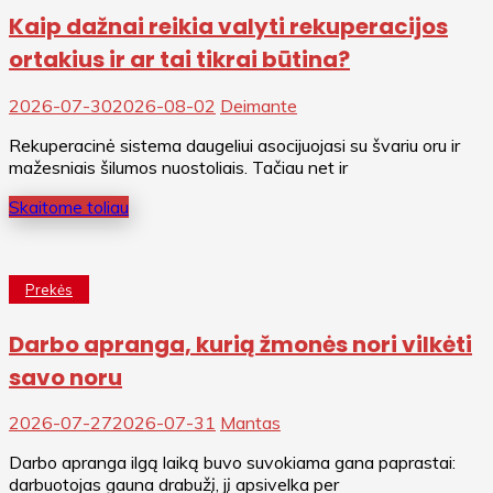
Kaip dažnai reikia valyti rekuperacijos
ortakius ir ar tai tikrai būtina?
2026-07-30
2026-08-02
Deimante
Rekuperacinė sistema daugeliui asocijuojasi su švariu oru ir
mažesniais šilumos nuostoliais. Tačiau net ir
Skaitome toliau
Prekės
Darbo apranga, kurią žmonės nori vilkėti
savo noru
2026-07-27
2026-07-31
Mantas
Darbo apranga ilgą laiką buvo suvokiama gana paprastai:
darbuotojas gauna drabužį, jį apsivelka per