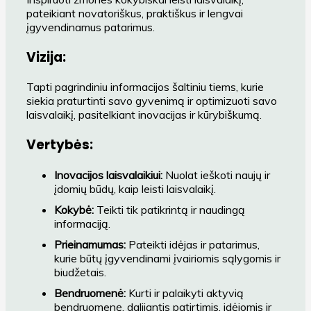
pateikiant novatoriškus, praktiškus ir lengvai
įgyvendinamus patarimus.
Vizija:
Tapti pagrindiniu informacijos šaltiniu tiems, kurie
siekia praturtinti savo gyvenimą ir optimizuoti savo
laisvalaikį, pasitelkiant inovacijas ir kūrybiškumą.
Vertybės:
Inovacijos laisvalaikiui:
Nuolat ieškoti naujų ir
įdomių būdų, kaip leisti laisvalaikį.
Kokybė:
Teikti tik patikrintą ir naudingą
informaciją.
Prieinamumas:
Pateikti idėjas ir patarimus,
kurie būtų įgyvendinami įvairiomis sąlygomis ir
biudžetais.
Bendruomenė:
Kurti ir palaikyti aktyvią
bendruomenę, dalijantis patirtimis, idėjomis ir