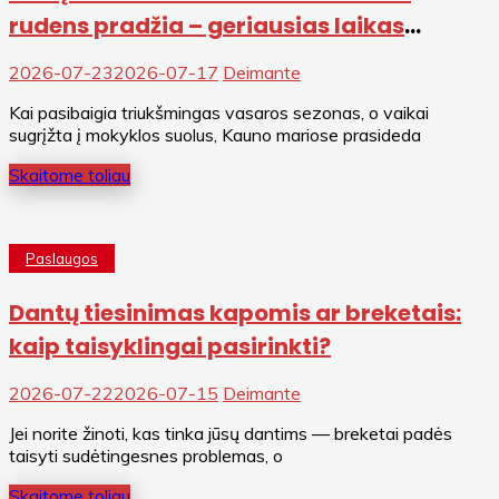
rudens pradžia – geriausias laikas
plaukimui?
2026-07-23
2026-07-17
Deimante
Kai pasibaigia triukšmingas vasaros sezonas, o vaikai
sugrįžta į mokyklos suolus, Kauno mariose prasideda
Skaitome toliau
Paslaugos
Dantų tiesinimas kapomis ar breketais:
kaip taisyklingai pasirinkti?
2026-07-22
2026-07-15
Deimante
Jei norite žinoti, kas tinka jūsų dantims — breketai padės
taisyti sudėtingesnes problemas, o
Skaitome toliau