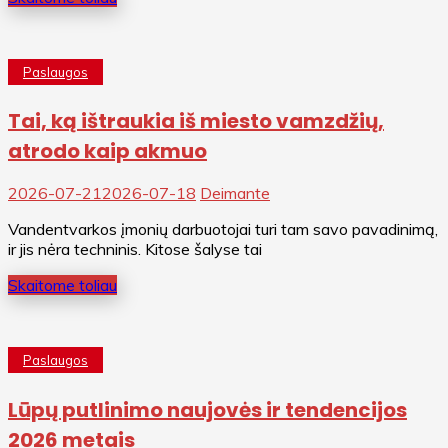
Paslaugos
Tai, ką ištraukia iš miesto vamzdžių,
atrodo kaip akmuo
2026-07-21
2026-07-18
Deimante
Vandentvarkos įmonių darbuotojai turi tam savo pavadinimą,
ir jis nėra techninis. Kitose šalyse tai
Skaitome toliau
Paslaugos
Lūpų putlinimo naujovės ir tendencijos
2026 metais