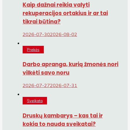
Kaip dažnai reikia valyti
rekuperacijos ortakius ir ar tai
tikrai būtina?
2026-07-30
2026-08-02
Prekės
Darbo apranga, kurią žmonės nori
vilkėti savo noru
2026-07-27
2026-07-31
Sveikata
Druskų kambarys – kas tai ir
kokia to nauda sveikatai?