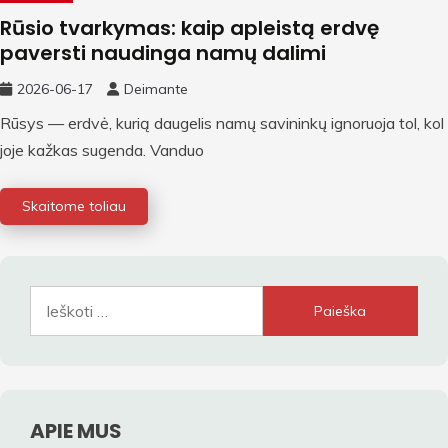
Rūsio tvarkymas: kaip apleistą erdvę
paversti naudinga namų dalimi
2026-06-17
Deimante
Rūsys — erdvė, kurią daugelis namų savininkų ignoruoja tol, kol
joje kažkas sugenda. Vanduo
Skaitome toliau
Ieškoti:
APIE MUS