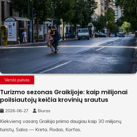
Verslo pulsas
Turizmo sezonas Graikijoje: kaip milijonai
poilsiautojų keičia krovinių srautus
2026-06-27
Biuras
Kiekvieną vasarą Graikija priima daugiau kaip 30 milijonų
turistų. Salos — Kreta, Rodas, Korfas,