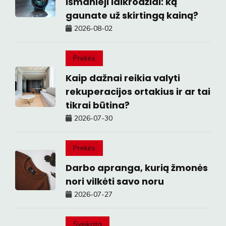
išmanieji laikrodžiai: ką
gaunate už skirtingą kainą?
2026-08-02
Prekės
Kaip dažnai reikia valyti
rekuperacijos ortakius ir ar tai
tikrai būtina?
2026-07-30
Prekės
Darbo apranga, kurią žmonės
nori vilkėti savo noru
2026-07-27
Sveikata