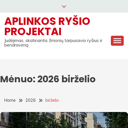
Skip
to
APLINKOS RYŠIO
content
PROJEKTAI
Judėjimas, skatinantis žmonių tarpusavio ryšius ir
bendravimą
Mėnuo:
2026 birželio
Home
2026
birželio