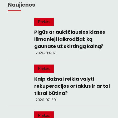
Naujienos
Prekės
Pigūs ar aukščiausios klasės
išmanieji laikrodžiai: ką
gaunate už skirtingą kainą?
2026-08-02
Prekės
Kaip dažnai reikia valyti
rekuperacijos ortakius ir ar tai
tikrai būtina?
2026-07-30
Prekės