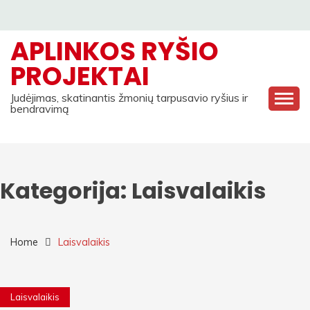
Skip
to
APLINKOS RYŠIO
content
PROJEKTAI
Judėjimas, skatinantis žmonių tarpusavio ryšius ir
bendravimą
Kategorija:
Laisvalaikis
Home
Laisvalaikis
Laisvalaikis