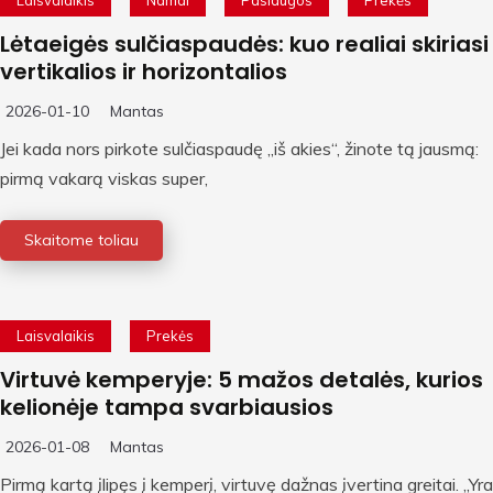
Laisvalaikis
Namai
Paslaugos
Prekės
Lėtaeigės sulčiaspaudės: kuo realiai skiriasi
vertikalios ir horizontalios
2026-01-10
Mantas
Jei kada nors pirkote sulčiaspaudę „iš akies“, žinote tą jausmą:
pirmą vakarą viskas super,
Skaitome toliau
Laisvalaikis
Prekės
Virtuvė kemperyje: 5 mažos detalės, kurios
kelionėje tampa svarbiausios
2026-01-08
Mantas
Pirmą kartą įlipęs į kemperį, virtuvę dažnas įvertina greitai. „Yra