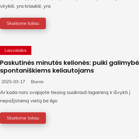
viryklė, yra kriauklė, yra
Skaitome toliau
Laisvalaikis
Paskutinės minutės kelionės: puiki galimybė
spontaniškiems keliautojams
2025-03-17
Biuras
Ar kada nors svajojote tiesiog susikrauti lagaminą ir išvykti į
nepažįstamą vietą be ilgo
Skaitome toliau