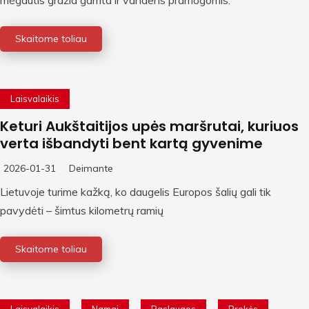
mėgautis gražia gamta ir vandens pramogomis.
Skaitome toliau
Laisvalaikis
Keturi Aukštaitijos upės maršrutai, kuriuos
verta išbandyti bent kartą gyvenime
2026-01-31
Deimante
Lietuvoje turime kažką, ko daugelis Europos šalių gali tik
pavydėti – šimtus kilometrų ramių
Skaitome toliau