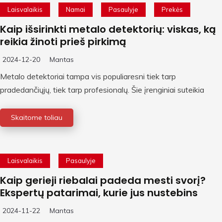
Laisvalaikis
Namai
Pasaulyje
Prekės
Kaip išsirinkti metalo detektorių: viskas, ką
reikia žinoti prieš pirkimą
2024-12-20
Mantas
Metalo detektoriai tampa vis populiaresni tiek tarp
pradedančiųjų, tiek tarp profesionalų. Šie įrenginiai suteikia
Skaitome toliau
Laisvalaikis
Pasaulyje
Kaip gerieji riebalai padeda mesti svorį?
Ekspertų patarimai, kurie jus nustebins
2024-11-22
Mantas