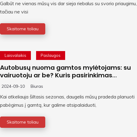
Galbūt ne vienas mūsų vis dar sieja riebalus su svorio priaugimu,
tačiau ne visi
Skaitome toliau
Laisvalaikis
Paslaugos
Autobusų nuoma gamtos mylėtojams: su
vairuotoju ar be? Kuris pasirinkimas
geriausias jūsų kelionei?
2024-09-10
Biuras
Kai atkeliauja šiltasis sezonas, daugelis mūsų pradeda planuoti
pabėgimus į gamtą, kur galime atsipalaiduoti,
Skaitome toliau