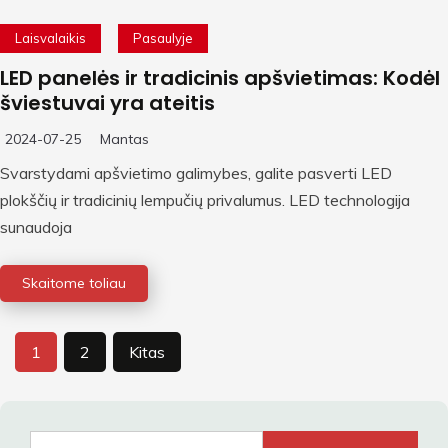
Laisvalaikis
Pasaulyje
LED panelės ir tradicinis apšvietimas: Kodėl
šviestuvai yra ateitis
2024-07-25
Mantas
Svarstydami apšvietimo galimybes, galite pasverti LED
plokščių ir tradicinių lempučių privalumus. LED technologija
sunaudoja
Skaitome toliau
Įrašų
1
2
Kitas
puslapiavimas
Ieškoti: