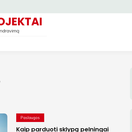
OJEKTAI
bendravimą
o
Paslaugos
Kaip parduoti sklypą pelningai