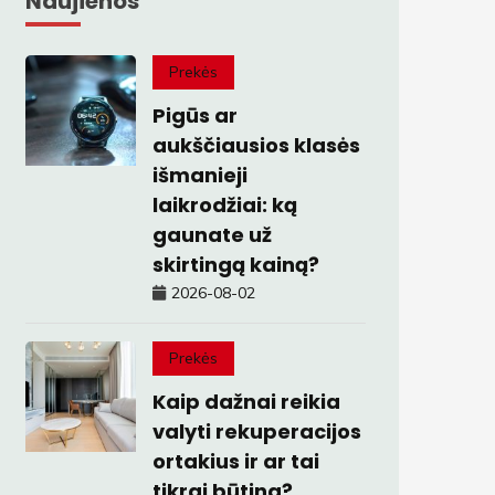
Naujienos
Prekės
Pigūs ar
aukščiausios klasės
išmanieji
laikrodžiai: ką
gaunate už
skirtingą kainą?
2026-08-02
Prekės
Kaip dažnai reikia
valyti rekuperacijos
ortakius ir ar tai
tikrai būtina?