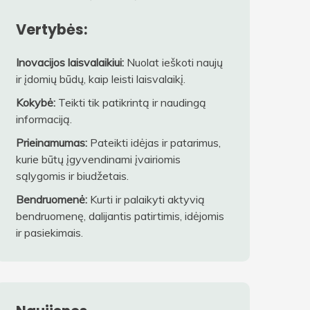
Vertybės:
Inovacijos laisvalaikiui:
Nuolat ieškoti naujų
ir įdomių būdų, kaip leisti laisvalaikį.
Kokybė:
Teikti tik patikrintą ir naudingą
informaciją.
Prieinamumas:
Pateikti idėjas ir patarimus,
kurie būtų įgyvendinami įvairiomis
sąlygomis ir biudžetais.
Bendruomenė:
Kurti ir palaikyti aktyvią
bendruomenę, dalijantis patirtimis, idėjomis
ir pasiekimais.