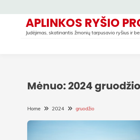
Skip
to
APLINKOS RYŠIO PR
content
Judėjimas, skatinantis žmonių tarpusavio ryšius ir 
Mėnuo:
2024 gruodži
Home
2024
gruodžio