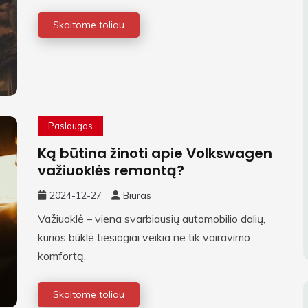
Skaitome toliau
Paslaugos
Ką būtina žinoti apie Volkswagen
važiuoklės remontą?
2024-12-27
Biuras
Važiuoklė – viena svarbiausių automobilio dalių,
kurios būklė tiesiogiai veikia ne tik vairavimo
komfortą,
Skaitome toliau