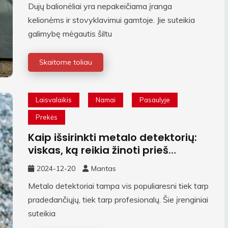
Dujų balionėliai yra nepakeičiama įranga
kelionėms ir stovyklavimui gamtoje. Jie suteikia
galimybę mėgautis šiltu
Skaitome toliau
Laisvalaikis
Namai
Pasaulyje
Prekės
Kaip išsirinkti metalo detektorių:
viskas, ką reikia žinoti prieš
pirkimą
2024-12-20
Mantas
Metalo detektoriai tampa vis populiaresni tiek tarp
pradedančiųjų, tiek tarp profesionalų. Šie įrenginiai
suteikia