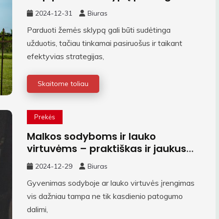
2024-12-31
Biuras
Parduoti žemės sklypą gali būti sudėtinga
užduotis, tačiau tinkamai pasiruošus ir taikant
efektyvias strategijas,
Skaitome toliau
Prekės
Malkos sodyboms ir lauko
virtuvėms – praktiškas ir jaukus
pasirinkimas
2024-12-29
Biuras
Gyvenimas sodyboje ar lauko virtuvės įrengimas
vis dažniau tampa ne tik kasdienio patogumo
dalimi,