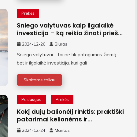
Prekės
Sniego valytuvas kaip ilgalaikė
investicija – ką reikia žinoti prieš
perkant
2024-12-26
Biuras
Sniego valytuvai – tai ne tik patogumas žiemą,
bet ir ilgalaikė investicija, kuri gali
Skaitome toliau
Paslaugos
Prekės
Kokį dujų balionėlį rinktis: praktiški
patarimai kelionėms ir
stovyklavimui
2024-12-24
Mantas