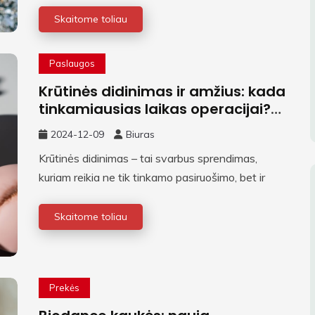
Skaitome toliau
Paslaugos
Krūtinės didinimas ir amžius: kada
tinkamiausias laikas operacijai?
Su chirurgo komentarais
2024-12-09
Biuras
Krūtinės didinimas – tai svarbus sprendimas,
kuriam reikia ne tik tinkamo pasiruošimo, bet ir
Skaitome toliau
Prekės