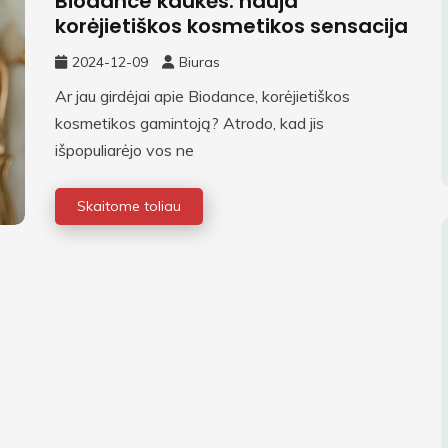
Biodance kaukės: nauja
korėjietiškos kosmetikos sensacija
2024-12-09
Biuras
Ar jau girdėjai apie Biodance, korėjietiškos
kosmetikos gamintoją? Atrodo, kad jis
išpopuliarėjo vos ne
Skaitome toliau