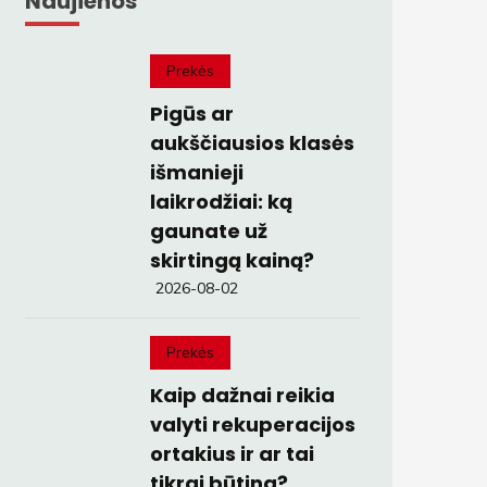
Naujienos
Prekės
Pigūs ar
aukščiausios klasės
išmanieji
laikrodžiai: ką
gaunate už
skirtingą kainą?
2026-08-02
Prekės
Kaip dažnai reikia
valyti rekuperacijos
ortakius ir ar tai
tikrai būtina?