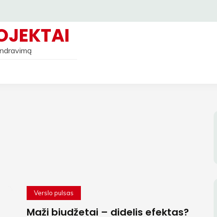
OJEKTAI
bendravimą
Verslo pulsas
Maži biudžetai – didelis efektas?