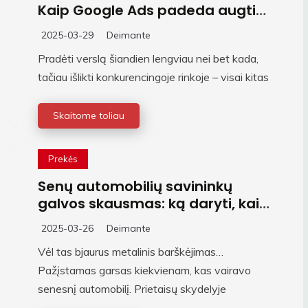
Kaip Google Ads padeda augti
smulkiam verslui
2025-03-29
Deimante
Pradėti verslą šiandien lengviau nei bet kada,
tačiau išlikti konkurencingoje rinkoje – visai kitas
Skaitome toliau
Prekės
Senų automobilių savininkų
galvos skausmas: ką daryti, kai
katalizatoriaus remontas kainuoja
2025-03-26
Deimante
daugiau nei mašina?
Vėl tas bjaurus metalinis barškėjimas…
Pažįstamas garsas kiekvienam, kas vairavo
senesnį automobilį. Prietaisų skydelyje