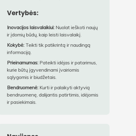
Vertybės:
Inovacijos laisvalaikiui:
Nuolat ieškoti naujų
ir įdomių būdų, kaip leisti laisvalaikį.
Kokybė:
Teikti tik patikrintą ir naudingą
informaciją.
Prieinamumas:
Pateikti idėjas ir patarimus,
kurie būtų įgyvendinami įvairiomis
sąlygomis ir biudžetais.
Bendruomenė:
Kurti ir palaikyti aktyvią
bendruomenę, dalijantis patirtimis, idėjomis
ir pasiekimais.