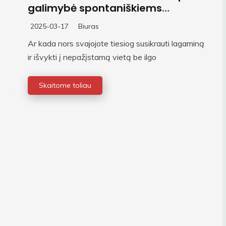
galimybė spontaniškiems
keliautojams
2025-03-17
Biuras
Ar kada nors svajojote tiesiog susikrauti lagaminą
ir išvykti į nepažįstamą vietą be ilgo
Skaitome toliau