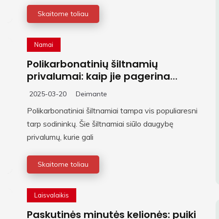
Skaitome toliau
Namai
Polikarbonatinių šiltnamių
privalumai: kaip jie pagerina
augalų augimą ir saugojimą
2025-03-20
Deimante
Polikarbonatiniai šiltnamiai tampa vis populiaresni
tarp sodininkų. Šie šiltnamiai siūlo daugybę
privalumų, kurie gali
Skaitome toliau
Laisvalaikis
Paskutinės minutės kelionės: puiki