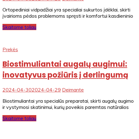
Ortopediniai vidpadžiai yra specialiai sukurtos įdėklai, skirti
įvairioms pėdos problemoms spręsti ir komfortui kasdieninio
Skaitome toliau
Prekės
Biostimuliantai augalų augimui:
inovatyvus požiūris į derlingumą
2024-04-30
2024-04-29
Deimante
Biostimuliantai yra specialūs preparatai, skirti augalų augimo
ir vystymosi skatinimui, kurių poveikis paremtas natūralios
Skaitome toliau