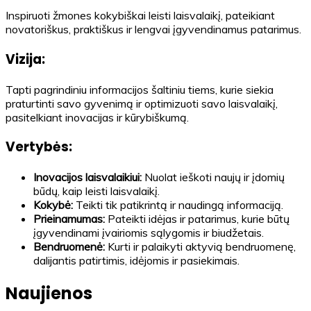
Inspiruoti žmones kokybiškai leisti laisvalaikį, pateikiant
novatoriškus, praktiškus ir lengvai įgyvendinamus patarimus.
Vizija:
Tapti pagrindiniu informacijos šaltiniu tiems, kurie siekia
praturtinti savo gyvenimą ir optimizuoti savo laisvalaikį,
pasitelkiant inovacijas ir kūrybiškumą.
Vertybės:
Inovacijos laisvalaikiui:
Nuolat ieškoti naujų ir įdomių
būdų, kaip leisti laisvalaikį.
Kokybė:
Teikti tik patikrintą ir naudingą informaciją.
Prieinamumas:
Pateikti idėjas ir patarimus, kurie būtų
įgyvendinami įvairiomis sąlygomis ir biudžetais.
Bendruomenė:
Kurti ir palaikyti aktyvią bendruomenę,
dalijantis patirtimis, idėjomis ir pasiekimais.
Naujienos