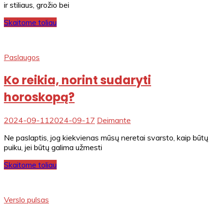
ir stiliaus, grožio bei
Skaitome toliau
Paslaugos
Ko reikia, norint sudaryti
horoskopą?
2024-09-11
2024-09-17
Deimante
Ne paslaptis, jog kiekvienas mūsų neretai svarsto, kaip būtų
puiku, jei būtų galima užmesti
Skaitome toliau
Verslo pulsas