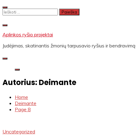
Skip
to
Ieškoti:
content
Aplinkos ryšio projektai
Judėjimas, skatinantis žmonių tarpusavio ryšius ir bendravimą
Autorius:
Deimante
Home
Deimante
Page 8
Uncategorized