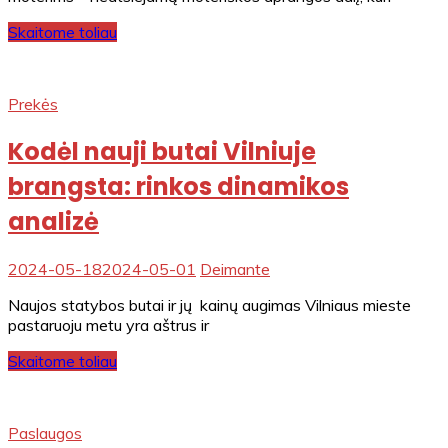
Skaitome toliau
Prekės
Kodėl nauji butai Vilniuje
brangsta: rinkos dinamikos
analizė
2024-05-18
2024-05-01
Deimante
Naujos statybos butai ir jų kainų augimas Vilniaus mieste
pastaruoju metu yra aštrus ir
Skaitome toliau
Paslaugos