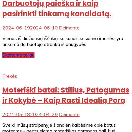
Darbuotojų paieška ir kaip
pasirinkti tinkamą kandidatą.
2024-06-19
2024-06-10
Deimante
Vienas iš didžiausių iššūkių, su kuriais susiduria įmonės, yra
tinkamo darbuotojo atranka iš daugybės
Skaitome toliau
Prekės
Moteriški batai: Stilius, Patogumas
ir Kokybė – Kaip Rasti Idealią Porą
2024-05-18
2024-04-29
Deimante
Sveiki, mūsų straipsnyje šiandien kalbėsime apie batus
moterims – neatsiejamą moteriškos aprangos dalį, kuri