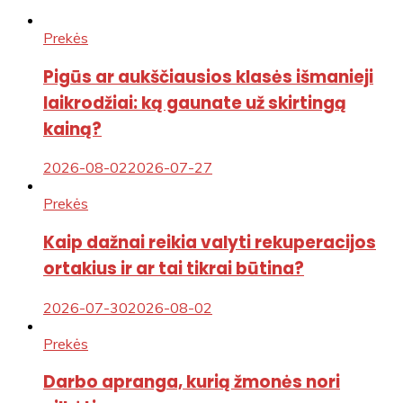
Prekės
Pigūs ar aukščiausios klasės išmanieji
laikrodžiai: ką gaunate už skirtingą
kainą?
2026-08-02
2026-07-27
Prekės
Kaip dažnai reikia valyti rekuperacijos
ortakius ir ar tai tikrai būtina?
2026-07-30
2026-08-02
Prekės
Darbo apranga, kurią žmonės nori