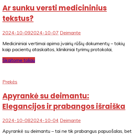
Ar sunku versti medicininius
tekstus?
2024-10-09
2024-10-07
Deimante
Medicininiai vertimai apima įvairių rūšių dokumentų – tokių
kaip pacientų ataskaitos, klinikiniai tyrimų protokolai,
Skaitome toliau
Prekės
Apyrankė su deimantu:
Elegancijos ir prabangos išraiška
2024-10-08
2024-10-04
Deimante
Apyrankė su deimantu – tai ne tik prabangus papuošalas, bet