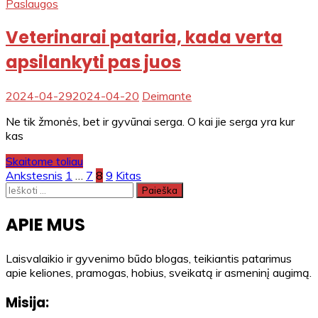
Paslaugos
Veterinarai pataria, kada verta
apsilankyti pas juos
2024-04-29
2024-04-20
Deimante
Ne tik žmonės, bet ir gyvūnai serga. O kai jie serga yra kur
kas
Skaitome toliau
Įrašų
Ankstesnis
1
…
7
8
9
Kitas
Ieškoti:
puslapiavimas
APIE MUS
Laisvalaikio ir gyvenimo būdo blogas, teikiantis patarimus
apie keliones, pramogas, hobius, sveikatą ir asmeninį augimą.
Misija: