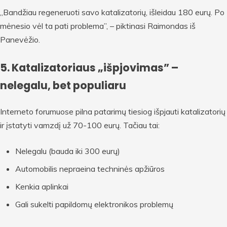
„Bandžiau regeneruoti savo katalizatorių, išleidau 180 eurų. Po
mėnesio vėl ta pati problema”, – piktinasi Raimondas iš
Panevėžio.
5. Katalizatoriaus „išpjovimas” –
nelegalu, bet populiaru
Interneto forumuose pilna patarimų tiesiog išpjauti katalizatorių
ir įstatyti vamzdį už 70-100 eurų. Tačiau tai:
Nelegalu (bauda iki 300 eurų)
Automobilis nepraeina techninės apžiūros
Kenkia aplinkai
Gali sukelti papildomų elektronikos problemų