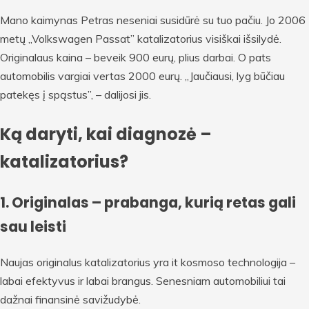
Mano kaimynas Petras neseniai susidūrė su tuo pačiu. Jo 2006
metų „Volkswagen Passat” katalizatorius visiškai išsilydė.
Originalaus kaina – beveik 900 eurų, plius darbai. O pats
automobilis vargiai vertas 2000 eurų. „Jaučiausi, lyg būčiau
patekęs į spąstus”, – dalijosi jis.
Ką daryti, kai diagnozė –
katalizatorius?
1. Originalas – prabanga, kurią retas gali
sau leisti
Naujas originalus katalizatorius yra it kosmoso technologija –
labai efektyvus ir labai brangus. Senesniam automobiliui tai
dažnai finansinė savižudybė.