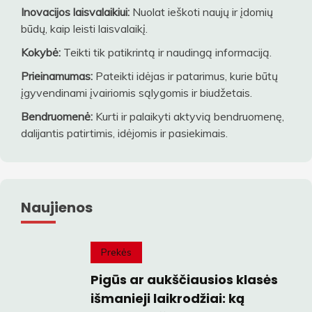
Inovacijos laisvalaikiui:
Nuolat ieškoti naujų ir įdomių
būdų, kaip leisti laisvalaikį.
Kokybė:
Teikti tik patikrintą ir naudingą informaciją.
Prieinamumas:
Pateikti idėjas ir patarimus, kurie būtų
įgyvendinami įvairiomis sąlygomis ir biudžetais.
Bendruomenė:
Kurti ir palaikyti aktyvią bendruomenę,
dalijantis patirtimis, idėjomis ir pasiekimais.
Naujienos
Prekės
Pigūs ar aukščiausios klasės
išmanieji laikrodžiai: ką