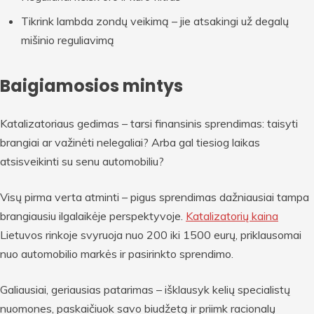
Tikrink lambda zondų veikimą – jie atsakingi už degalų
mišinio reguliavimą
Baigiamosios mintys
Katalizatoriaus gedimas – tarsi finansinis sprendimas: taisyti
brangiai ar važinėti nelegaliai? Arba gal tiesiog laikas
atsisveikinti su senu automobiliu?
Visų pirma verta atminti – pigus sprendimas dažniausiai tampa
brangiausiu ilgalaikėje perspektyvoje.
Katalizatorių kaina
Lietuvos rinkoje svyruoja nuo 200 iki 1500 eurų, priklausomai
nuo automobilio markės ir pasirinkto sprendimo.
Galiausiai, geriausias patarimas – išklausyk kelių specialistų
nuomones, paskaičiuok savo biudžetą ir priimk racionalų