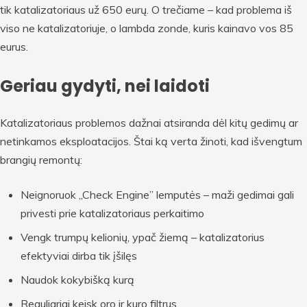
tik katalizatoriaus už 650 eurų. O trečiame – kad problema iš
viso ne katalizatoriuje, o lambda zonde, kuris kainavo vos 85
eurus.
Geriau gydyti, nei laidoti
Katalizatoriaus problemos dažnai atsiranda dėl kitų gedimų ar
netinkamos eksploatacijos. Štai ką verta žinoti, kad išvengtum
brangių remontų:
Neignoruok „Check Engine” lemputės – maži gedimai gali
privesti prie katalizatoriaus perkaitimo
Vengk trumpų kelionių, ypač žiemą – katalizatorius
efektyviai dirba tik įšilęs
Naudok kokybišką kurą
Reguliariai keisk oro ir kuro filtrus