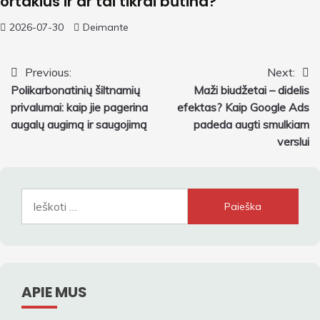
ortakius ir ar tai tikrai būtina?
2026-07-30
Deimante
Navigacija
Previous:
Next:
Polikarbonatinių šiltnamių
Maži biudžetai – didelis
tarp
privalumai: kaip jie pagerina
efektas? Kaip Google Ads
įrašų
augalų augimą ir saugojimą
padeda augti smulkiam
verslui
Ieškoti:
APIE MUS