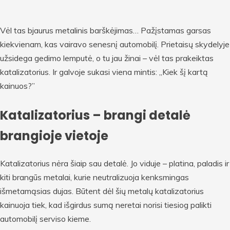
Vėl tas bjaurus metalinis barškėjimas… Pažįstamas garsas
kiekvienam, kas vairavo senesnį automobilį. Prietaisų skydelyje
užsidega gedimo lemputė, o tu jau žinai – vėl tas prakeiktas
katalizatorius. Ir galvoje sukasi viena mintis: „Kiek šį kartą
kainuos?”
Katalizatorius – brangi detalė
brangioje vietoje
Katalizatorius nėra šiaip sau detalė. Jo viduje – platina, paladis ir
kiti brangūs metalai, kurie neutralizuoja kenksmingas
išmetamąsias dujas. Būtent dėl šių metalų katalizatorius
kainuoja tiek, kad išgirdus sumą neretai norisi tiesiog palikti
automobilį serviso kieme.