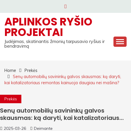
Skip
to
APLINKOS RYŠIO
content
PROJEKTAI
Judėjimas, skatinantis žmonių tarpusavio ryšius ir
bendravimą
Home
Prekės
Senų automobilių savininkų galvos skausmas: ką daryti,
kai katalizatoriaus remontas kainuoja daugiau nei mašina?
Prekės
Senų automobilių savininkų galvos
skausmas: ką daryti, kai katalizatoriaus
remontas kainuoja daugiau nei mašina?
2025-03-26
Deimante