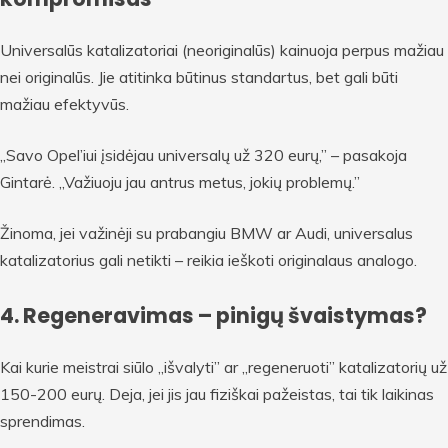
Universalūs katalizatoriai (neoriginalūs) kainuoja perpus mažiau
nei originalūs. Jie atitinka būtinus standartus, bet gali būti
mažiau efektyvūs.
„Savo Opel’iui įsidėjau universalų už 320 eurų,” – pasakoja
Gintarė. „Važiuoju jau antrus metus, jokių problemų.”
Žinoma, jei važinėji su prabangiu BMW ar Audi, universalus
katalizatorius gali netikti – reikia ieškoti originalaus analogo.
4. Regeneravimas – pinigų švaistymas?
Kai kurie meistrai siūlo „išvalyti” ar „regeneruoti” katalizatorių už
150-200 eurų. Deja, jei jis jau fiziškai pažeistas, tai tik laikinas
sprendimas.