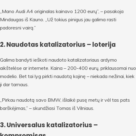
„Mano Audi A4 originalas kainavo 1200 eurų”, – pasakoja
Mindaugas iš Kauno. „Už tokius pinigus jau galima rasti
padoresni vairą.”
2. Naudotas katalizatorius – loterija
Galima bandyti ieškoti naudoto katalizatoriaus ardymo
aikštelėse ar internete. Kaina – 200-400 eurų, priklausomai nuo
modelio. Bet tai lyg pirkti naudotą kojinę – niekada nežinai, kiek
ji dar tarnaus.
„Pirkau naudotą savo BMW, išlaikė pusę metų ir vėl tas pats
barškėjimas,” – skundžiasi Tomas iš Vilniaus.
3. Universalus katalizatorius –
kompromisas