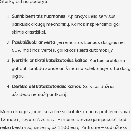
Štai ką būtina padaryti:
Surink bent tris nuomones
. Aplankyk kelis servisus,
paklausk draugų mechanikų. Kainos ir sprendimai gali
skirtis drastiškai.
Paskaičiuok, ar verta
. Jei remontas kainuos daugiau nei
50% mašinos vertės, gal laikas keisti automobilį?
Įvertink, ar tikrai katalizatorius kaltas
. Kartais problema
gali būti lambda zonde ar išmetimo kolektoriuje, o tai daug
pigiau.
Derėkis dėl katalizatoriaus kainos
. Servisai dažnai
užsideda nemažą antkainį.
Mano draugas Jonas susidūrė su katalizatoriaus problema savo
13 metų „Toyota Avensis”. Pirmame servise jam pasakė, kad
reikia keisti visą sistemą už 1100 eurų. Antrame – kad užteks