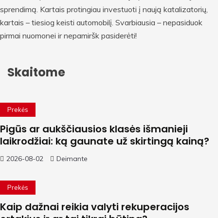
sprendimą. Kartais protingiau investuoti į naują katalizatorių,
kartais – tiesiog keisti automobilį. Svarbiausia – nepasiduok
pirmai nuomonei ir nepamiršk pasiderėti!
Skaitome
Prekės
Pigūs ar aukščiausios klasės išmanieji
laikrodžiai: ką gaunate už skirtingą kainą?
2026-08-02
Deimante
Prekės
Kaip dažnai reikia valyti rekuperacijos