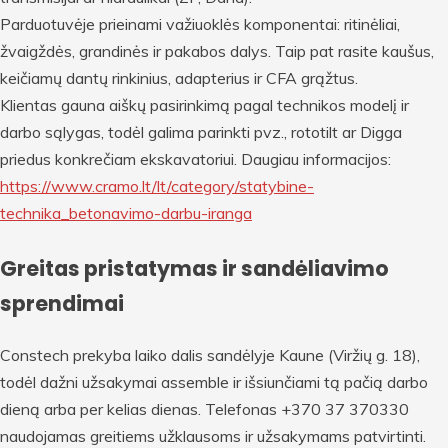
Parduotuvėje prieinami važiuoklės komponentai: ritinėliai,
žvaigždės, grandinės ir pakabos dalys. Taip pat rasite kaušus,
keičiamų dantų rinkinius, adapterius ir CFA grąžtus.
Klientas gauna aiškų pasirinkimą pagal technikos modelį ir
darbo sąlygas, todėl galima parinkti pvz., rototilt ar Digga
priedus konkrečiam ekskavatoriui. Daugiau informacijos:
https://www.cramo.lt/lt/category/statybine-
technika_betonavimo-darbu-iranga
Greitas pristatymas ir sandėliavimo
sprendimai
Constech prekyba laiko dalis sandėlyje Kaune (Viržių g. 18),
todėl dažni užsakymai assemble ir išsiunčiami tą pačią darbo
dieną arba per kelias dienas. Telefonas +370 37 370330
naudojamas greitiems užklausoms ir užsakymams patvirtinti.