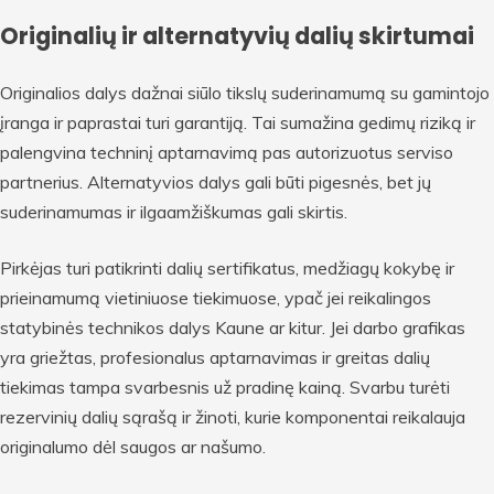
Originalių ir alternatyvių dalių skirtumai
Originalios dalys dažnai siūlo tikslų suderinamumą su gamintojo
įranga ir paprastai turi garantiją. Tai sumažina gedimų riziką ir
palengvina techninį aptarnavimą pas autorizuotus serviso
partnerius. Alternatyvios dalys gali būti pigesnės, bet jų
suderinamumas ir ilgaamžiškumas gali skirtis.
Pirkėjas turi patikrinti dalių sertifikatus, medžiagų kokybę ir
prieinamumą vietiniuose tiekimuose, ypač jei reikalingos
statybinės technikos dalys Kaune ar kitur. Jei darbo grafikas
yra griežtas, profesionalus aptarnavimas ir greitas dalių
tiekimas tampa svarbesnis už pradinę kainą. Svarbu turėti
rezervinių dalių sąrašą ir žinoti, kurie komponentai reikalauja
originalumo dėl saugos ar našumo.