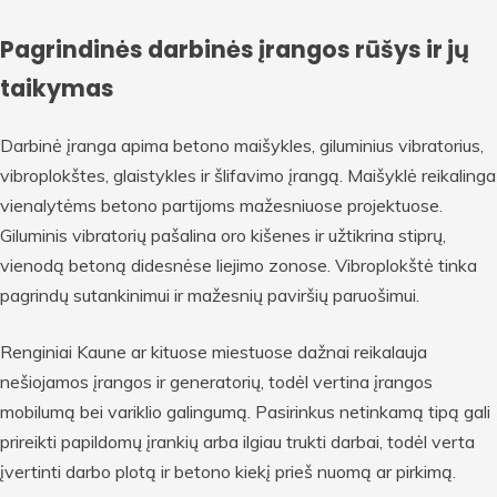
Pagrindinės darbinės įrangos rūšys ir jų
taikymas
Darbinė įranga apima betono maišykles, giluminius vibratorius,
vibroplokštes, glaistykles ir šlifavimo įrangą. Maišyklė reikalinga
vienalytėms betono partijoms mažesniuose projektuose.
Giluminis vibratorių pašalina oro kišenes ir užtikrina stiprų,
vienodą betoną didesnėse liejimo zonose. Vibroplokštė tinka
pagrindų sutankinimui ir mažesnių paviršių paruošimui.
Renginiai Kaune ar kituose miestuose dažnai reikalauja
nešiojamos įrangos ir generatorių, todėl vertina įrangos
mobilumą bei variklio galingumą. Pasirinkus netinkamą tipą gali
prireikti papildomų įrankių arba ilgiau trukti darbai, todėl verta
įvertinti darbo plotą ir betono kiekį prieš nuomą ar pirkimą.