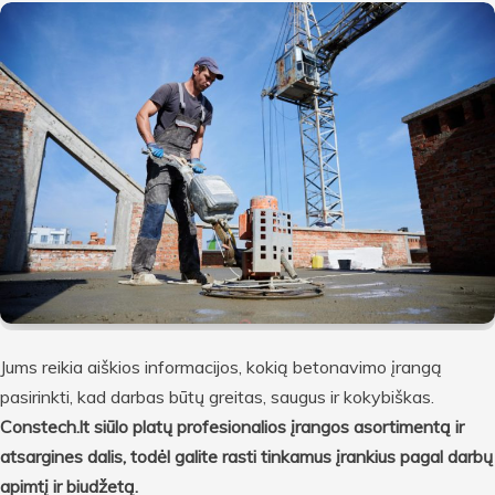
Jums reikia aiškios informacijos, kokią betonavimo įrangą
pasirinkti, kad darbas būtų greitas, saugus ir kokybiškas.
Constech.lt siūlo platų profesionalios įrangos asortimentą ir
atsargines dalis, todėl galite rasti tinkamus įrankius pagal darbų
apimtį ir biudžetą.