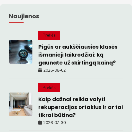
Naujienos
Prekės
Pigūs ar aukščiausios klasės
išmanieji laikrodžiai: ką
gaunate už skirtingą kainą?
2026-08-02
Prekės
Kaip dažnai reikia valyti
rekuperacijos ortakius ir ar tai
tikrai būtina?
2026-07-30