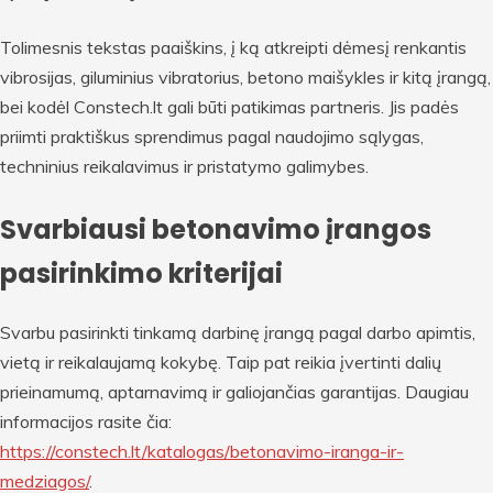
Tolimesnis tekstas paaiškins, į ką atkreipti dėmesį renkantis
vibrosijas, giluminius vibratorius, betono maišykles ir kitą įrangą,
bei kodėl Constech.lt gali būti patikimas partneris. Jis padės
priimti praktiškus sprendimus pagal naudojimo sąlygas,
techninius reikalavimus ir pristatymo galimybes.
Svarbiausi betonavimo įrangos
pasirinkimo kriterijai
Svarbu pasirinkti tinkamą darbinę įrangą pagal darbo apimtis,
vietą ir reikalaujamą kokybę. Taip pat reikia įvertinti dalių
prieinamumą, aptarnavimą ir galiojančias garantijas. Daugiau
informacijos rasite čia:
https://constech.lt/katalogas/betonavimo-iranga-ir-
medziagos/
.