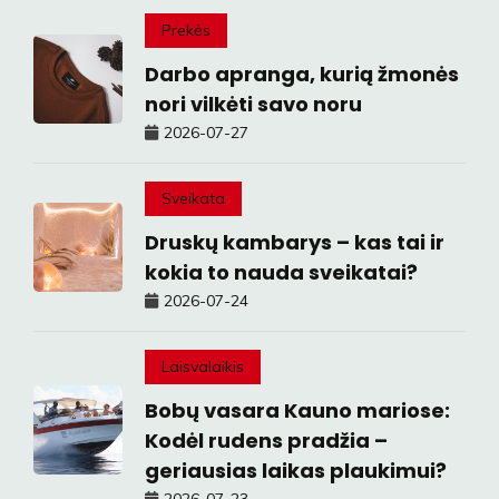
Prekės
Darbo apranga, kurią žmonės
nori vilkėti savo noru
2026-07-27
Sveikata
Druskų kambarys – kas tai ir
kokia to nauda sveikatai?
2026-07-24
Laisvalaikis
Bobų vasara Kauno mariose:
Kodėl rudens pradžia –
geriausias laikas plaukimui?
2026-07-23