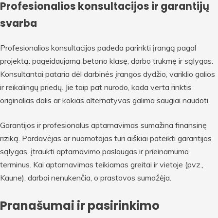
Profesionalios konsultacijos ir garantijų
svarba
Profesionalios konsultacijos padeda parinkti įrangą pagal
projektą: pageidaujamą betono klasę, darbo trukmę ir sąlygas.
Konsultantai pataria dėl darbinės įrangos dydžio, variklio galios
ir reikalingų priedų. Jie taip pat nurodo, kada verta rinktis
originalias dalis ar kokias alternatyvas galima saugiai naudoti.
Garantijos ir profesionalus aptarnavimas sumažina finansinę
riziką. Pardavėjas ar nuomotojas turi aiškiai pateikti garantijos
sąlygas, įtraukti aptarnavimo paslaugas ir prieinamumo
terminus. Kai aptarnavimas teikiamas greitai ir vietoje (pvz.,
Kaune), darbai nenukenčia, o prastovos sumažėja.
Pranašumai ir pasirinkimo