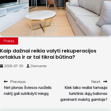
Prekės
Kaip dažnai reikia valyti rekuperacijos
ortakius ir ar tai tikrai būtina?
2026-07-30
Deimante
Navigacija
Previous:
Next:
Net plonas šviesos ruoželis
Kiek laiko realiai tarnauja
tarp
naktį gali sutrikdyti miegą
turistinis dujų balionas
įrašų
gaminant maistą gamtoje?