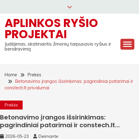
Skip
to
APLINKOS RYŠIO
content
PROJEKTAI
Judėjimas, skatinantis žmonių tarpusavio ryšius ir
bendravimą
Home
Prekės
Betonavimo įrangos išsirinkimas: pagrindiniai patarimai ir
constech.lt privalumai
Prekės
Betonavimo įrangos išsirinkimas:
pagrindiniai patarimai ir constech.lt
privalumai
2026-05-23
Deimante