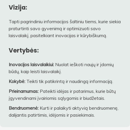
Vizija:
Tapti pagrindiniu informacijos šaltiniu tiems, kurie siekia
praturtinti savo gyvenimą ir optimizuoti savo
laisvalaikį, pasitelkiant inovacijas ir kūrybiškumą.
Vertybės:
Inovacijos laisvalaikiui:
Nuolat ieškoti naujų ir įdomių
būdų, kaip leisti laisvalaikį.
Kokybė:
Teikti tik patikrintą ir naudingą informaciją.
Prieinamumas:
Pateikti idėjas ir patarimus, kurie būtų
įgyvendinami įvairiomis sąlygomis ir biudžetais.
Bendruomenė:
Kurti ir palaikyti aktyvią bendruomenę,
dalijantis patirtimis, idėjomis ir pasiekimais.