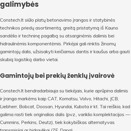
galimybės
Constech.lt siūlo platų betonavimo įrangos ir statybinės
technikos priedų asortimentą, greitą pristatymą iš Kauno
sandėlio ir techninę pagalbą su atsarginėmis dalimis bei
hidraulinėmis komponentėmis. Pirkėjai gali rinktis žinomų
gamintojų dalis, užsisakyti keičiamus dantis ir kaušus arba gauti
skubią logistiką darbo vietai.
Gamintojų bei prekių ženklų įvairovė
Constech.lt bendradarbiauja su tiekėjais, kurie aprūpina dalimis
ir įranga markėms kaip CAT, Komatsu, Volvo, Hitachi, JCB,
Liebherr, Bobcat, Doosan, Hyundai, Kubota ir kt. Tai reiškia, kad
galima rasti tiek originalias dalis (pvz., variklio komplektacijos —
Cummins, Perkins, Deutz), tiek kokybiškas alternatyvas
transmisijai ar hidraulikai (ZF, Dana).