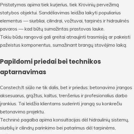
Pristatymas apima tiek kurjerius, tiek Krovinių pervežimą
statybos objektui. Sandėliavimas leidžia laikyti populiarius
elementus — siurbliai, cilindrai, vožtuvai, tarpinės ir hidraulinės
pavaros — kad būtų sumažintas prastovas lauke.
Tokiu būdu rangovai gali greitai atnaujinti trasmisiją ar pakeisti
pažeistus komponentus, sumažinant brangų stovėjimo laiką.
Papildomi priedai bei technikos
aptarnavimas
Constech.lt siūlo ne tik dalis, bet ir priedus: betonavimo įrangos
aksesuarus, grąžtus, kaltus, trenšerius ir profesionalius darbo
įrankius. Tai leidžia klientams suderinti įrangą su konkrečiu
betonavimo projektu.
Techninė pagalba apima konsultacijas dėl hidraulinių sistemų,
siurblių ir cilindrų parinkimo bei patarimus dėl tarpinėms,