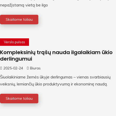
nepažįstamą vietą be ilgo
Skaitome toliau
Verslo pulsas
Kompleksinių trąšų nauda ilgalaikiam ūkio
derlingumui
2025-02-24
Biuras
Šiuolaikiniame žemės ūkyje derlingumas – vienas svarbiausių
veiksnių, lemiančių ūkio produktyvumą ir ekonominę naudą.
Skaitome toliau