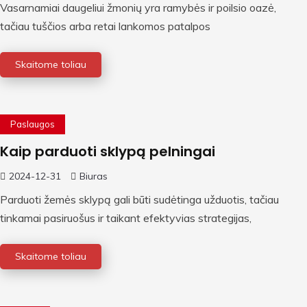
Vasarnamiai daugeliui žmonių yra ramybės ir poilsio oazė,
tačiau tuščios arba retai lankomos patalpos
Skaitome toliau
Paslaugos
Kaip parduoti sklypą pelningai
2024-12-31
Biuras
Parduoti žemės sklypą gali būti sudėtinga užduotis, tačiau
tinkamai pasiruošus ir taikant efektyvias strategijas,
Skaitome toliau