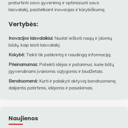
praturtinti savo gyvenimą ir optimizuoti savo
laisvalaikį, pasitelkiant inovacijas ir kūrybiškumą.
Vertybės:
Inovacijos laisvalaikiui:
Nuolat ieškoti naujų ir įdomių
būdų, kaip leisti laisvalaikį.
Kokybė:
Teikti tik patikrintą ir naudingą informaciją.
Prieinamumas:
Pateikti idėjas ir patarimus, kurie būtų
įgyvendinami įvairiomis sąlygomis ir biudžetais.
Bendruomenė:
Kurti ir palaikyti aktyvią bendruomenę,
dalijantis patirtimis, idėjomis ir pasiekimais.
Naujienos