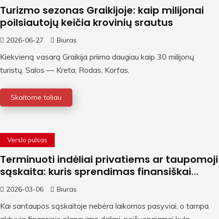
Turizmo sezonas Graikijoje: kaip milijonai
poilsiautojų keičia krovinių srautus
2026-06-27
Biuras
Kiekvieną vasarą Graikija priima daugiau kaip 30 milijonų
turistų. Salos — Kreta, Rodas, Korfas,
Skaitome toliau
Verslo pulsas
Terminuoti indėliai privatiems ar taupomoji
sąskaita: kuris sprendimas finansiškai
naudingesnis?
2026-03-06
Biuras
Kai santaupos sąskaitoje nebėra laikomos pasyviai, o tampa