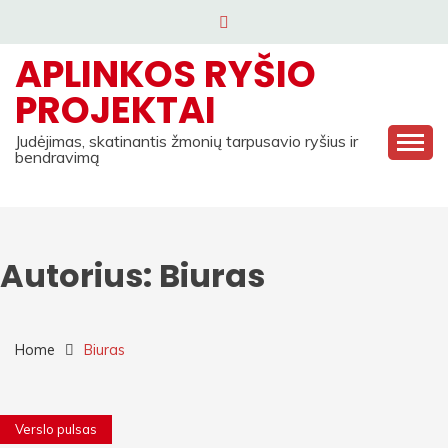
Skip
to
APLINKOS RYŠIO
content
PROJEKTAI
Judėjimas, skatinantis žmonių tarpusavio ryšius ir
bendravimą
Autorius:
Biuras
Home
Biuras
Verslo pulsas