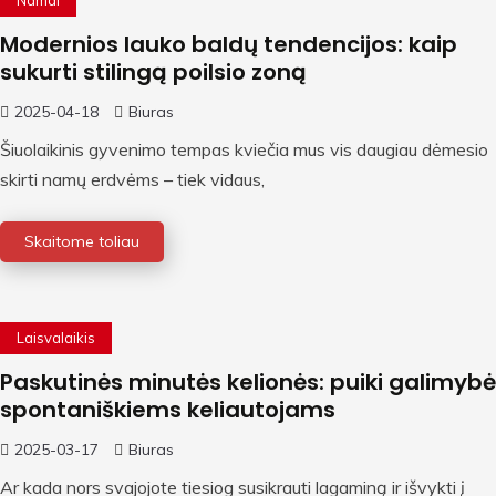
Namai
Modernios lauko baldų tendencijos: kaip
sukurti stilingą poilsio zoną
2025-04-18
Biuras
Šiuolaikinis gyvenimo tempas kviečia mus vis daugiau dėmesio
skirti namų erdvėms – tiek vidaus,
Skaitome toliau
Laisvalaikis
Paskutinės minutės kelionės: puiki galimybė
spontaniškiems keliautojams
2025-03-17
Biuras
Ar kada nors svajojote tiesiog susikrauti lagaminą ir išvykti į