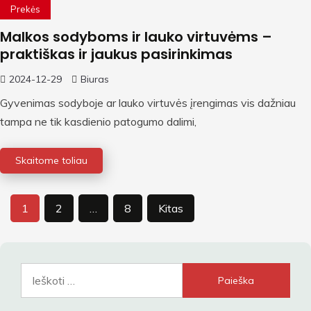
Prekės
Malkos sodyboms ir lauko virtuvėms –
praktiškas ir jaukus pasirinkimas
2024-12-29
Biuras
Gyvenimas sodyboje ar lauko virtuvės įrengimas vis dažniau
tampa ne tik kasdienio patogumo dalimi,
Skaitome toliau
Įrašų
1
2
…
8
Kitas
puslapiavimas
Ieškoti: