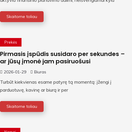
aktyvia finansinio planavimo dalimi, neišvengiamai kyla
Skaitome toliau
Prekės
Pirmasis įspūdis susidaro per sekundes –
ar jūsų įmonė jam pasiruošusi
2026-01-29
Biuras
Turbūt kiekvienas esame patyrę tą momentą: įžengi į
parduotuvę, kavinę ar biurą ir per
Skaitome toliau