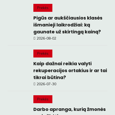
Prekės
Pigūs ar aukščiausios klasės
išmanieji laikrodžiai: ką
gaunate už skirtingą kainą?
2026-08-02
Prekės
Kaip dažnai reikia valyti
rekuperacijos ortakius ir ar tai
tikrai būtina?
2026-07-30
Prekės
Darbo apranga, kurią žmonės