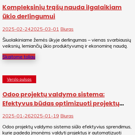
Kompleksinių trąšų nauda ilgalaikiam
ūkio derlingumui
2025-02-24
2025-03-01
Biuras
Šiuolaikiniame žemės ūkyje derlingumas – vienas svarbiausių
veiksnių, lemiančių ūkio produktyvumą ir ekonominę naudą.
Skaitome toliau
Verslo pulsas
Odoo projektų valdymo sistema:
Efektyvus būdas optimizuoti projektų
valdymą
2025-01-26
2025-01-19
Biuras
Odoo projektų valdymo sistema siūlo efektyvius sprendimus,
kurie padeda įmonėms valdyti projektus ir automatizuoti