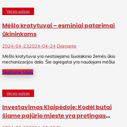
Verslo pulsas
Mėšlo kratytuvai – esminiai patarimai
ūkininkams
2024-04-23
2024-04-24
Deimante
Mėšlo kratytuvai yra neatsiejama šiuolaikinio žemės ūkio
mechanizacijos dalis. Šie agregatai yra naudojami mėšlui
Skaitome toliau
Verslo pulsas
Investavimas Klaipėdoje: Kodėl butai
šiame pajūrio mieste yra protingas
pasirinkimas?