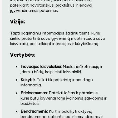
pateikiant novatoriškus, praktiškus ir lengvai
įgyvendinamus patarimus.
Vizija:
Tapti pagrindiniu informacijos šaltiniu tiems, kurie
siekia praturtinti savo gyvenimą ir optimizuoti savo
laisvalaikį, pasitelkiant inovacijas ir kūrybiškumą.
Vertybės:
Inovacijos laisvalaikiui:
Nuolat ieškoti naujų ir
įdomių būdų, kaip leisti laisvalaikį.
Kokybė:
Teikti tik patikrintą ir naudingą
informaciją.
Prieinamumas:
Pateikti idėjas ir patarimus,
kurie būtų įgyvendinami įvairiomis sąlygomis ir
biudžetais.
Bendruomenė:
Kurti ir palaikyti aktyvią
bendruomenę, dalijantis patirtimis, idėjomis ir