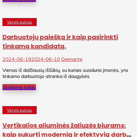
Verslo pulsas
Darbuotojų paieška ir kaip pasirinkti
tinkamą kandidatą.
2024-06-19
2024-06-10
Deimante
Vienas iš didžiausių iššūkių, su kuriais susiduria įmonės, yra
tinkamo darbuotojo atranka iš daugybės
Skaitome toliau
Verslo pulsas
Vertikalios aliuminės žaliuzės biurams:
kaip sukurti modernią ir efektyvią darbo