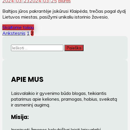
2024-03-23
2024-03-25
Biuras
Baltijos jūros pakrantėje įsikūrusi Klaipėda, trečias pagal dydį
Lietuvos miestas, pasižymi unikaliu istorinio žavesio,
Skaitome toliau
Įrašų
Ankstesnis
1
2
puslapiavimas
Ieškoti:
APIE MUS
Laisvalaikio ir gyvenimo būdo blogas, teikiantis
patarimus apie keliones, pramogas, hobius, sveikatą
ir asmeninį augimą.
Misija:
Inspiruoti žmones kokybiškai leisti laisvalaikį,