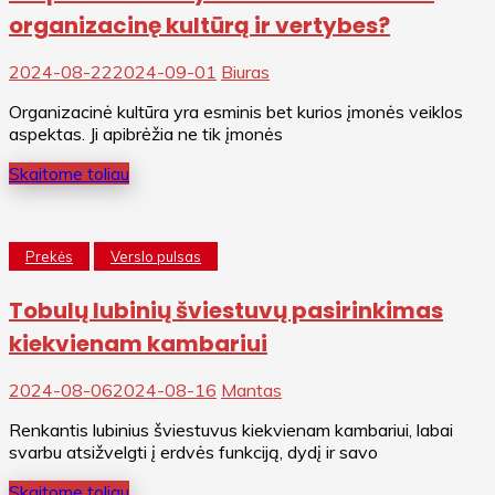
organizacinę kultūrą ir vertybes?
2024-08-22
2024-09-01
Biuras
Organizacinė kultūra yra esminis bet kurios įmonės veiklos
aspektas. Ji apibrėžia ne tik įmonės
Skaitome toliau
Prekės
Verslo pulsas
Tobulų lubinių šviestuvų pasirinkimas
kiekvienam kambariui
2024-08-06
2024-08-16
Mantas
Renkantis lubinius šviestuvus kiekvienam kambariui, labai
svarbu atsižvelgti į erdvės funkciją, dydį ir savo
Skaitome toliau