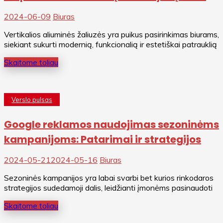
aplinką?
2024-06-09
Biuras
Vertikalios aliuminės žaliuzės yra puikus pasirinkimas biurams,
siekiant sukurti modernią, funkcionalią ir estetiškai patrauklią
Skaitome toliau
Verslo pulsas
Google reklamos naudojimas sezoninėms
kampanijoms: Patarimai ir strategijos
2024-05-21
2024-05-16
Biuras
Sezoninės kampanijos yra labai svarbi bet kurios rinkodaros
strategijos sudedamoji dalis, leidžianti įmonėms pasinaudoti
Skaitome toliau