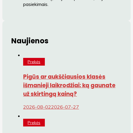
pasiekimais.
Naujienos
Prekės
Pigūs ar aukščiausios klasės
išmanieji laikrodžiai: ką gaunate
už skirtingą kainą?
2026-08-02
2026-07-27
Prekės