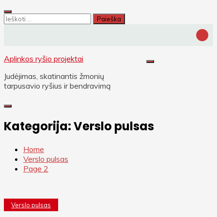
Skip
to
Ieškoti:
content
Aplinkos ryšio projektai
Judėjimas, skatinantis žmonių
tarpusavio ryšius ir bendravimą
Kategorija:
Verslo pulsas
Home
Verslo pulsas
Page 2
Verslo pulsas