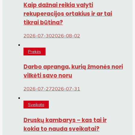
Kaip dažnai reikia valyti
rekuperacijos ortakius ir ar tai
tikrai būtina?
2026-07-30
2026-08-02
Prekės
Darbo apranga, kurią žmonės nori
vilkėti savo noru
2026-07-27
2026-07-31
Sveikata
Druskų kambarys – kas tai ir
kokia to nauda sveikatai?