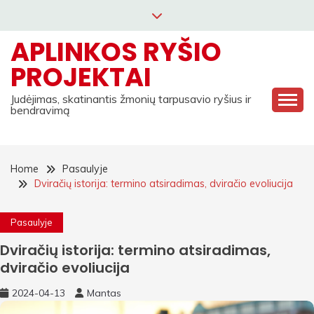
Skip
to
APLINKOS RYŠIO
content
PROJEKTAI
Judėjimas, skatinantis žmonių tarpusavio ryšius ir
bendravimą
Home
Pasaulyje
Dviračių istorija: termino atsiradimas, dviračio evoliucija
Pasaulyje
Dviračių istorija: termino atsiradimas,
dviračio evoliucija
2024-04-13
Mantas