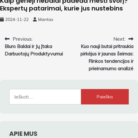
Kaip gerieji riebalai padeda mesti svorį?
Ekspertų patarimai, kurie jus nustebins
2024-11-22
Mantas
Navigacija
Previous:
Next:
Biuro Baldai ir Jų Įtaka
Kuo nauji butai pritraukia
tarp
Darbuotojų Produktyvumui
pirkėjus ir jaunas šeimas:
įrašų
Rinkos tendencijos ir
prieinamumo analizė
Ieškoti:
APIE MUS