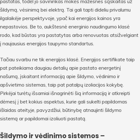
pastatas, todėl jo savininkas mokės mažesnes sąskaitas už
šildymą, vėsinimą bei elektrą. Tai gali tapti dideliu privalumu
ilgalaikėje perspektyvoje, ypač kai energijos kainos yra
nepastovios. Be to, aukštesnė energinio naudingumo klasė
rodo, kad būstas yra pastatytas arba renovuotas atsižvelgiant
į naujausius energijos taupymo standartus.
Tačiau svarbu ne tik energijos klasė. Energijos sertifikate taip
pat pateikiama daugiau detalių apie pastato energetinį
našumą, įskaitant informaciją apie šildymo, vėdinimo ir
apšvietimo sistemas, taip pat patalpų izoliacijos kokybę.
Pirkėjai turėtų išsamiai išnagrinėti šią informaciją ir atkreipti
dėmesį į bet kokius aspektus, kurie gali sukelti papildomas
išlaidas ateityje, pavyzdžiui, būtinybę atnaujinti šildymo
sistemą ar papildomai izoliuoti pastatą.
Šildymo ir vėdinimo sistemos –