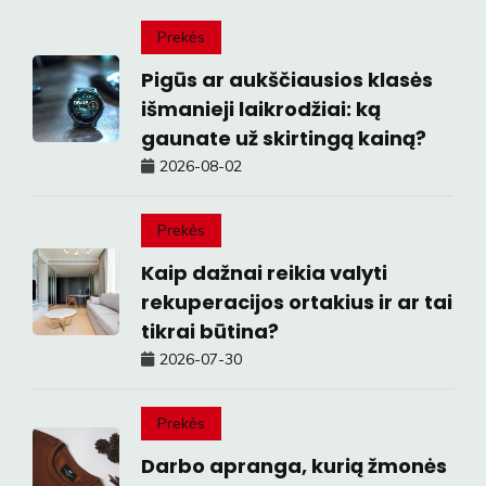
Prekės
Pigūs ar aukščiausios klasės
išmanieji laikrodžiai: ką
gaunate už skirtingą kainą?
2026-08-02
Prekės
Kaip dažnai reikia valyti
rekuperacijos ortakius ir ar tai
tikrai būtina?
2026-07-30
Prekės
Darbo apranga, kurią žmonės