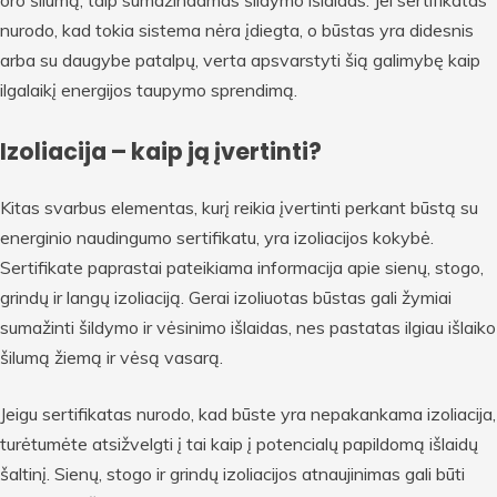
nurodo, kad tokia sistema nėra įdiegta, o būstas yra didesnis
arba su daugybe patalpų, verta apsvarstyti šią galimybę kaip
ilgalaikį energijos taupymo sprendimą.
Izoliacija – kaip ją įvertinti?
Kitas svarbus elementas, kurį reikia įvertinti perkant būstą su
energinio naudingumo sertifikatu, yra izoliacijos kokybė.
Sertifikate paprastai pateikiama informacija apie sienų, stogo,
grindų ir langų izoliaciją. Gerai izoliuotas būstas gali žymiai
sumažinti šildymo ir vėsinimo išlaidas, nes pastatas ilgiau išlaiko
šilumą žiemą ir vėsą vasarą.
Jeigu sertifikatas nurodo, kad būste yra nepakankama izoliacija,
turėtumėte atsižvelgti į tai kaip į potencialų papildomą išlaidų
šaltinį. Sienų, stogo ir grindų izoliacijos atnaujinimas gali būti