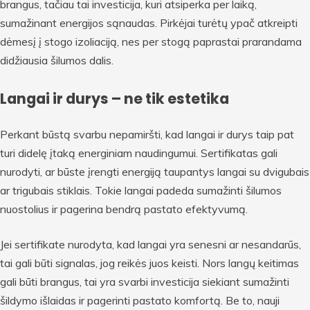
brangus, tačiau tai investicija, kuri atsiperka per laiką,
sumažinant energijos sąnaudas. Pirkėjai turėtų ypač atkreipti
dėmesį į stogo izoliaciją, nes per stogą paprastai prarandama
didžiausia šilumos dalis.
Langai ir durys – ne tik estetika
Perkant būstą svarbu nepamiršti, kad langai ir durys taip pat
turi didelę įtaką energiniam naudingumui. Sertifikatas gali
nurodyti, ar būste įrengti energiją taupantys langai su dvigubais
ar trigubais stiklais. Tokie langai padeda sumažinti šilumos
nuostolius ir pagerina bendrą pastato efektyvumą.
Jei sertifikate nurodyta, kad langai yra senesni ar nesandarūs,
tai gali būti signalas, jog reikės juos keisti. Nors langų keitimas
gali būti brangus, tai yra svarbi investicija siekiant sumažinti
šildymo išlaidas ir pagerinti pastato komfortą. Be to, nauji