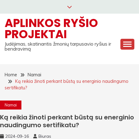
Skip
to
APLINKOS RYŠIO
content
PROJEKTAI
Judėjimas, skatinantis žmonių tarpusavio ryšius ir
bendravimą
Home
Namai
Ką reikia žinoti perkant būstą su energinio naudingumo
sertifikatu?
Namai
Ką reikia žinoti perkant būstą su energinio
naudingumo sertifikatu?
2024-09-16
Biuras