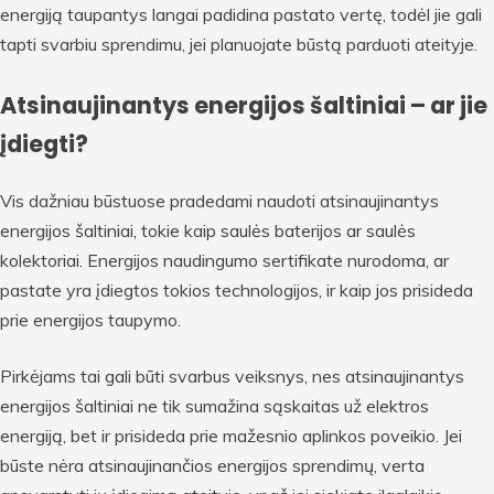
energiją taupantys langai padidina pastato vertę, todėl jie gali
tapti svarbiu sprendimu, jei planuojate būstą parduoti ateityje.
Atsinaujinantys energijos šaltiniai – ar jie
įdiegti?
Vis dažniau būstuose pradedami naudoti atsinaujinantys
energijos šaltiniai, tokie kaip saulės baterijos ar saulės
kolektoriai. Energijos naudingumo sertifikate nurodoma, ar
pastate yra įdiegtos tokios technologijos, ir kaip jos prisideda
prie energijos taupymo.
Pirkėjams tai gali būti svarbus veiksnys, nes atsinaujinantys
energijos šaltiniai ne tik sumažina sąskaitas už elektros
energiją, bet ir prisideda prie mažesnio aplinkos poveikio. Jei
būste nėra atsinaujinančios energijos sprendimų, verta