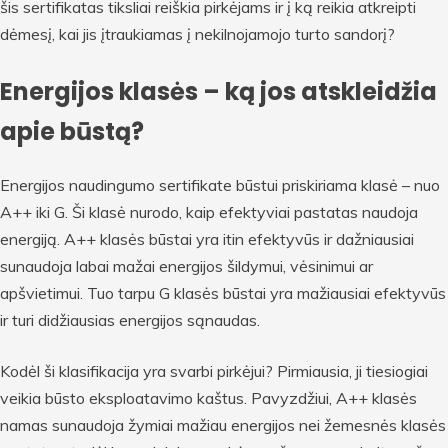
šis sertifikatas tiksliai reiškia pirkėjams ir į ką reikia atkreipti
dėmesį, kai jis įtraukiamas į nekilnojamojo turto sandorį?
Energijos klasės – ką jos atskleidžia
apie būstą?
Energijos naudingumo sertifikate būstui priskiriama klasė – nuo
A++ iki G. Ši klasė nurodo, kaip efektyviai pastatas naudoja
energiją. A++ klasės būstai yra itin efektyvūs ir dažniausiai
sunaudoja labai mažai energijos šildymui, vėsinimui ar
apšvietimui. Tuo tarpu G klasės būstai yra mažiausiai efektyvūs
ir turi didžiausias energijos sąnaudas.
Kodėl ši klasifikacija yra svarbi pirkėjui? Pirmiausia, ji tiesiogiai
veikia būsto eksploatavimo kaštus. Pavyzdžiui, A++ klasės
namas sunaudoja žymiai mažiau energijos nei žemesnės klasės