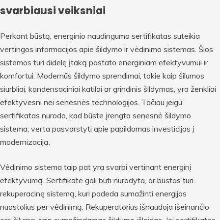
svarbiausi veiksniai
Perkant būstą, energinio naudingumo sertifikatas suteikia
vertingos informacijos apie šildymo ir vėdinimo sistemas. Šios
sistemos turi didelę įtaką pastato energiniam efektyvumui ir
komfortui. Modernūs šildymo sprendimai, tokie kaip šilumos
siurbliai, kondensaciniai katilai ar grindinis šildymas, yra ženkliai
efektyvesni nei senesnės technologijos. Tačiau jeigu
sertifikatas nurodo, kad būste įrengta senesnė šildymo
sistema, verta pasvarstyti apie papildomas investicijas į
modernizaciją.
Vėdinimo sistema taip pat yra svarbi vertinant energinį
efektyvumą. Sertifikate gali būti nurodyta, ar būstas turi
rekuperacinę sistemą, kuri padeda sumažinti energijos
nuostolius per vėdinimą. Rekuperatorius išnaudoja išeinančio
oro šilumą, taip sumažindamas šildymo išlaidas. Jei sertifikatas