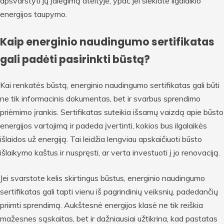
apsvarstyti jų įdiegimą ateityje, ypač jei siekiate ilgalaikio
energijos taupymo.
Kaip energinio naudingumo sertifikatas
gali padėti pasirinkti būstą?
Kai renkatės būstą, energinio naudingumo sertifikatas gali būti
ne tik informacinis dokumentas, bet ir svarbus sprendimo
priėmimo įrankis. Sertifikatas suteikia išsamų vaizdą apie būsto
energijos vartojimą ir padeda įvertinti, kokios bus ilgalaikės
išlaidos už energiją. Tai leidžia lengviau apskaičiuoti būsto
išlaikymo kaštus ir nuspręsti, ar verta investuoti į jo renovaciją.
Jei svarstote kelis skirtingus būstus, energinio naudingumo
sertifikatas gali tapti vienu iš pagrindinių veiksnių, padedančių
priimti sprendimą. Aukštesnė energijos klasė ne tik reiškia
mažesnes sąskaitas, bet ir dažniausiai užtikrina, kad pastatas