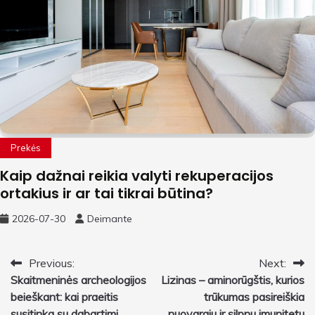
Prekės
Kaip dažnai reikia valyti rekuperacijos
ortakius ir ar tai tikrai būtina?
2026-07-30
Deimante
Navigacija
Previous:
Next:
Skaitmeninės archeologijos
Lizinas – aminorūgštis, kurios
tarp
beieškant: kai praeitis
trūkumas pasireiškia
susitinka su dabartimi
nuovargiu ir silpnu imunitetu