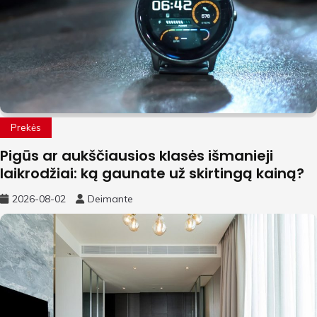
Prekės
Pigūs ar aukščiausios klasės išmanieji
laikrodžiai: ką gaunate už skirtingą kainą?
2026-08-02
Deimante