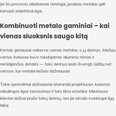
Jei šis procesas atliekamas teisingai, juodasis metalas gali
tarnauti stebėtinai ilgai.
Kombinuoti metalo gaminiai – kai
vienas sluoksnis saugo kitą
Kartais geriausiai veikia ne vienas metalas, o jų derinys. Mačiau
vartus, kuriuose buvo naudojamas aliuminio rėmas ir
nerūdijančios detalės — toks derinys leido išvengti rūdžių net
vietose, kur metalai liečiasi dažniausiai.
Tokie sprendimai dažniausiai atsiranda projektuose, kuriuose
reikalingas ilgas tarnavimas ir tam tikra estetika. Miestuose
klientai dažnai prašo tokių derinių, nes jie atrodo tvarkingai ilgą
laiką.