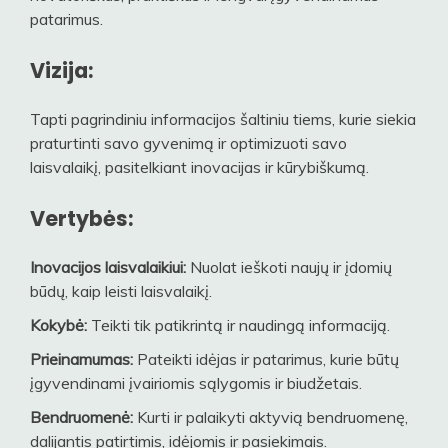
patarimus.
Vizija:
Tapti pagrindiniu informacijos šaltiniu tiems, kurie siekia
praturtinti savo gyvenimą ir optimizuoti savo
laisvalaikį, pasitelkiant inovacijas ir kūrybiškumą.
Vertybės:
Inovacijos laisvalaikiui:
Nuolat ieškoti naujų ir įdomių
būdų, kaip leisti laisvalaikį.
Kokybė:
Teikti tik patikrintą ir naudingą informaciją.
Prieinamumas:
Pateikti idėjas ir patarimus, kurie būtų
įgyvendinami įvairiomis sąlygomis ir biudžetais.
Bendruomenė:
Kurti ir palaikyti aktyvią bendruomenę,
dalijantis patirtimis, idėjomis ir pasiekimais.