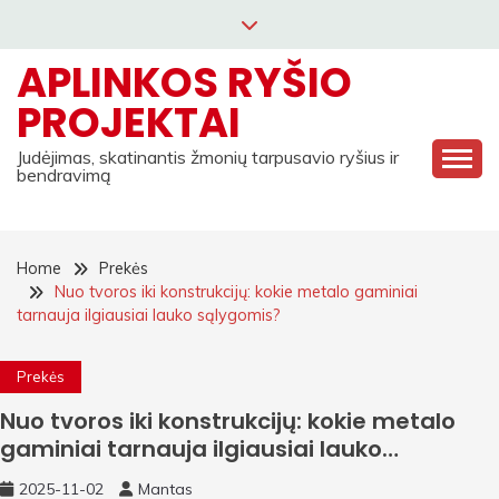
Skip
to
APLINKOS RYŠIO
content
PROJEKTAI
Judėjimas, skatinantis žmonių tarpusavio ryšius ir
bendravimą
Home
Prekės
Nuo tvoros iki konstrukcijų: kokie metalo gaminiai
tarnauja ilgiausiai lauko sąlygomis?
Prekės
Nuo tvoros iki konstrukcijų: kokie metalo
gaminiai tarnauja ilgiausiai lauko
sąlygomis?
2025-11-02
Mantas