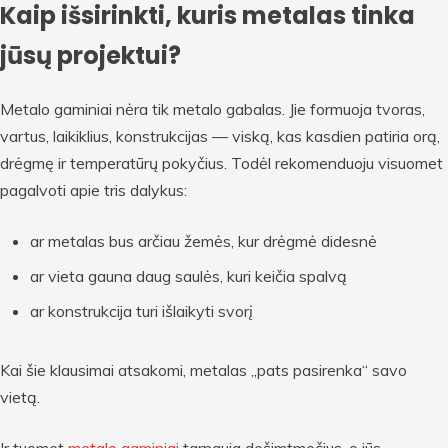
Kaip išsirinkti, kuris metalas tinka
jūsų projektui?
Metalo gaminiai nėra tik metalo gabalas. Jie formuoja tvoras,
vartus, laikiklius, konstrukcijas — viską, kas kasdien patiria orą,
drėgmę ir temperatūrų pokyčius. Todėl rekomenduoju visuomet
pagalvoti apie tris dalykus:
ar metalas bus arčiau žemės, kur drėgmė didesnė
ar vieta gauna daug saulės, kuri keičia spalvą
ar konstrukcija turi išlaikyti svorį
Kai šie klausimai atsakomi, metalas „pats pasirenka“ savo
vietą.
Ir tuomet
metalo gaminiai
tarnauja dešimtmečius, o jūs