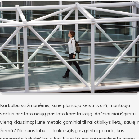
Kai kalbu su žmonėmis, kurie planuoja keisti tvorą, montuoja
vartus ar stato naują pastato konstrukciją, dažniausiai išgirstu
vieną klausimą: kurie metalo gaminiai tikrai atlaikys lietų, saulę ir
žiemą? Ne nuostabu — lauko sąlygos greitai parodo, kas
pagaminta kokybiškai, o kas buvo tik gražiai nupoliruota pirmą