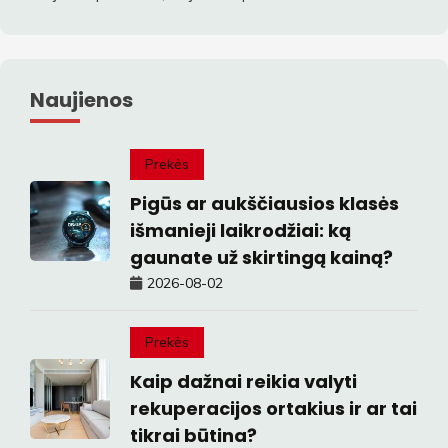
Naujienos
Prekės
Pigūs ar aukščiausios klasės
išmanieji laikrodžiai: ką
gaunate už skirtingą kainą?
2026-08-02
Prekės
Kaip dažnai reikia valyti
rekuperacijos ortakius ir ar tai
tikrai būtina?