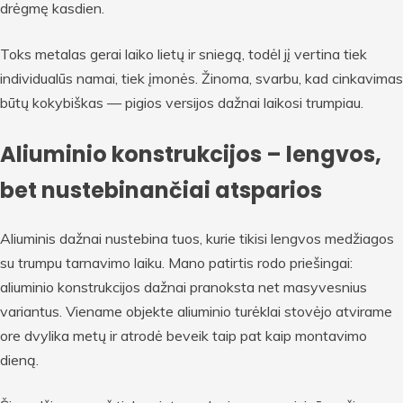
drėgmę kasdien.
Toks metalas gerai laiko lietų ir sniegą, todėl jį vertina tiek
individualūs namai, tiek įmonės. Žinoma, svarbu, kad cinkavimas
būtų kokybiškas — pigios versijos dažnai laikosi trumpiau.
Aliuminio konstrukcijos – lengvos,
bet nustebinančiai atsparios
Aliuminis dažnai nustebina tuos, kurie tikisi lengvos medžiagos
su trumpu tarnavimo laiku. Mano patirtis rodo priešingai:
aliuminio konstrukcijos dažnai pranoksta net masyvesnius
variantus. Viename objekte aliuminio turėklai stovėjo atvirame
ore dvylika metų ir atrodė beveik taip pat kaip montavimo
dieną.