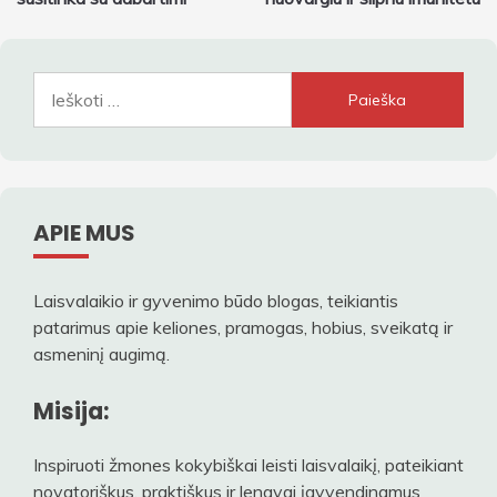
įrašų
Ieškoti:
APIE MUS
Laisvalaikio ir gyvenimo būdo blogas, teikiantis
patarimus apie keliones, pramogas, hobius, sveikatą ir
asmeninį augimą.
Misija:
Inspiruoti žmones kokybiškai leisti laisvalaikį, pateikiant
novatoriškus, praktiškus ir lengvai įgyvendinamus