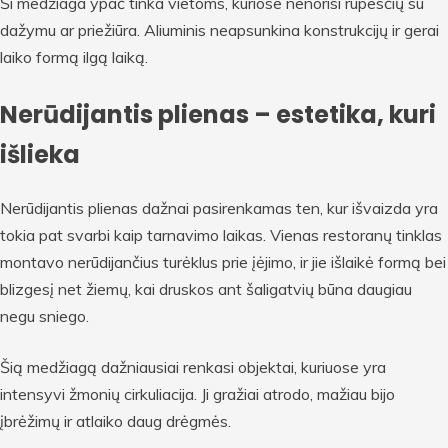
Ši medžiaga ypač tinka vietoms, kuriose nenorisi rūpesčių su
dažymu ar priežiūra. Aliuminis neapsunkina konstrukcijų ir gerai
laiko formą ilgą laiką.
Nerūdijantis plienas – estetika, kuri
išlieka
Nerūdijantis plienas dažnai pasirenkamas ten, kur išvaizda yra
tokia pat svarbi kaip tarnavimo laikas. Vienas restoranų tinklas
montavo nerūdijančius turėklus prie įėjimo, ir jie išlaikė formą bei
blizgesį net žiemų, kai druskos ant šaligatvių būna daugiau
negu sniego.
Šią medžiagą dažniausiai renkasi objektai, kuriuose yra
intensyvi žmonių cirkuliacija. Ji gražiai atrodo, mažiau bijo
įbrėžimų ir atlaiko daug drėgmės.