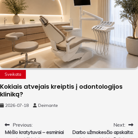
Sveikata
Kokiais atvejais kreiptis į odontologijos
kliniką?
2026-07-18
Deimante
Navigacija
Previous:
Next:
Mėšlo kratytuvai – esminiai
Darbo užmokesčio apskaita:
tarp