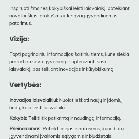
Inspiruoti žmones kokybiškai leisti laisvalaikį, pateikiant
novatoriškus, praktiškus ir lengvai įgyvendinamus
patarimus.
Vizija:
Tapti pagrindiniu informacijos šaltiniu tiems, kurie siekia
praturtinti savo gyvenimą ir optimizuoti savo
laisvalaikį, pasitelkiant inovacijas ir kūrybiškumą.
Vertybės:
Inovacijos laisvalaikiui:
Nuolat ieškoti naujų ir įdomių
būdų, kaip leisti laisvalaikį.
Kokybė:
Teikti tik patikrintą ir naudingą informaciją.
Prieinamumas:
Pateikti idėjas ir patarimus, kurie būtų
įgyvendinami įvairiomis sąlygomis ir biudžetais.