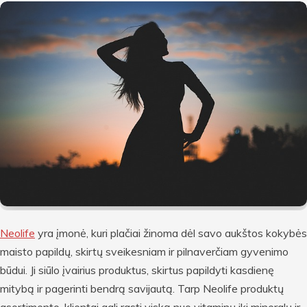
Neolife
yra įmonė, kuri plačiai žinoma dėl savo aukštos kokybės
maisto papildų, skirtų sveikesniam ir pilnaverčiam gyvenimo
būdui. Ji siūlo įvairius produktus, skirtus papildyti kasdienę
mitybą ir pagerinti bendrą savijautą. Tarp Neolife produktų
asortimento, klientai gali rasti viską nuo vitaminų iki mineralų ir