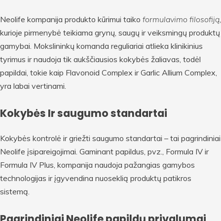
Neolife kompanija produkto kūrimui taiko
formulavimo filosofiją
,
kurioje pirmenybė teikiama grynų, saugų ir veiksmingų produktų
gamybai. Mokslininkų komanda reguliariai atlieka klinikinius
tyrimus ir naudoja tik aukščiausios kokybės žaliavas, todėl
papildai, tokie kaip Flavonoid Complex ir Garlic Allium Complex,
yra labai vertinami.
Kokybės Ir saugumo standartai
Kokybės kontrolė ir griežti saugumo standartai – tai pagrindiniai
Neolife įsipareigojimai. Gaminant papildus, pvz., Formula IV ir
Formula IV Plus, kompanija naudoja pažangias gamybos
technologijas ir įgyvendina nuoseklią produktų patikros
sistemą.
Pagrindiniai Neolife papildų privalumai