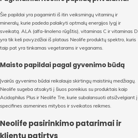
Šie papildai yra pagaminti iš itin veiksmingų vitaminų ir
mineralų, kurie padeda palaikyti optmalų energijos lygį ir
sveikatą. ALA (alfa-linoleno rūgštis), vitaminas C ir vitaminas D
yra tik keli pavyzdžiai iš plataus Neolife produktų spektro, kuris
taip pat yra tinkamas vegetarams ir veganams.
Maisto papildai pagal gyvenimo būdą
Įvairūs gyvenimo būdai reikalauja skirtingų maistinių medžiagų.
Neolife sugeba atsakyti į šiuos poreikius su produktais kaip
Acidophilus Plus ir Neolife Tre, kurie subalansuoti atsižvelgiant į
specifines asmenines mitybos ir sveikatos reikmes.
Neolife pasirinkimo patarimai ir
klientų patirtys