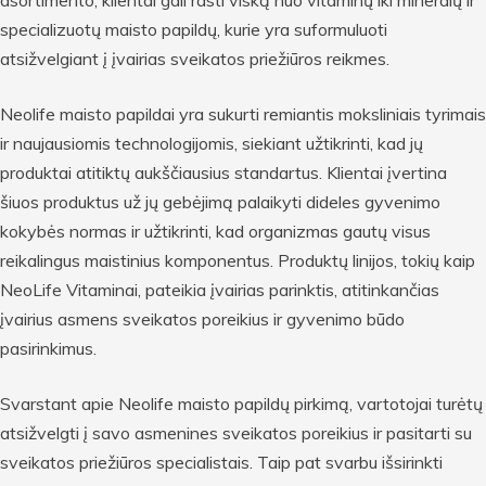
specializuotų maisto papildų, kurie yra suformuluoti
atsižvelgiant į įvairias sveikatos priežiūros reikmes.
Neolife maisto papildai yra sukurti remiantis moksliniais tyrimais
ir naujausiomis technologijomis, siekiant užtikrinti, kad jų
produktai atitiktų aukščiausius standartus. Klientai įvertina
šiuos produktus už jų gebėjimą palaikyti dideles gyvenimo
kokybės normas ir užtikrinti, kad organizmas gautų visus
reikalingus maistinius komponentus. Produktų linijos, tokių kaip
NeoLife Vitaminai, pateikia įvairias parinktis, atitinkančias
įvairius asmens sveikatos poreikius ir gyvenimo būdo
pasirinkimus.
Svarstant apie Neolife maisto papildų pirkimą, vartotojai turėtų
atsižvelgti į savo asmenines sveikatos poreikius ir pasitarti su
sveikatos priežiūros specialistais. Taip pat svarbu išsirinkti