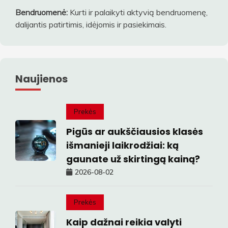
Bendruomenė:
Kurti ir palaikyti aktyvią bendruomenę,
dalijantis patirtimis, idėjomis ir pasiekimais.
Naujienos
Prekės
Pigūs ar aukščiausios klasės
išmanieji laikrodžiai: ką
gaunate už skirtingą kainą?
2026-08-02
Prekės
Kaip dažnai reikia valyti