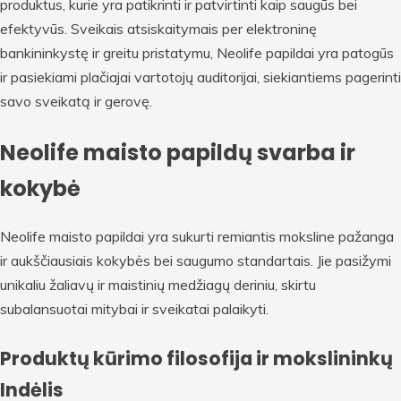
produktus, kurie yra patikrinti ir patvirtinti kaip saugūs bei
efektyvūs. Sveikais atsiskaitymais per elektroninę
bankininkystę ir greitu pristatymu, Neolife papildai yra patogūs
ir pasiekiami plačiajai vartotojų auditorijai, siekiantiems pagerinti
savo sveikatą ir gerovę.
Neolife maisto papildų svarba ir
kokybė
Neolife maisto papildai yra sukurti remiantis moksline pažanga
ir aukščiausiais kokybės bei saugumo standartais. Jie pasižymi
unikaliu žaliavų ir maistinių medžiagų deriniu, skirtu
subalansuotai mitybai ir sveikatai palaikyti.
Produktų kūrimo filosofija ir mokslininkų
Indėlis