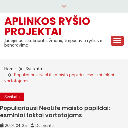
Skip
to
APLINKOS RYŠIO
content
PROJEKTAI
Judėjimas, skatinantis žmonių tarpusavio ryšius ir
bendravimą
Home
Sveikata
Populiariausi NeoLife maisto papildai: esminiai faktai
vartotojams
Sveikata
Populiariausi NeoLife maisto papildai:
esminiai faktai vartotojams
2024-04-25
Deimante