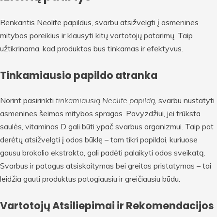
Renkantis Neolife papildus, svarbu atsižvelgti į asmenines
mitybos poreikius ir klausyti kitų vartotojų patarimų. Taip
užtikrinama, kad produktas bus tinkamas ir efektyvus.
Tinkamiausio papildo atranka
Norint pasirinkti
tinkamiausią Neolife papildą
, svarbu nustatyti
asmenines šeimos mitybos spragas. Pavyzdžiui, jei trūksta
saulės, vitaminas D gali būti ypač svarbus organizmui. Taip pat
derėtų atsižvelgti į odos būklę – tam tikri papildai, kuriuose
gausu brokolio ekstrakto, gali padėti palaikyti odos sveikatą.
Svarbus ir patogus atsiskaitymas bei greitas pristatymas – tai
leidžia gauti produktus patogiausiu ir greičiausiu būdu.
Vartotojų Atsiliepimai ir Rekomendacijos