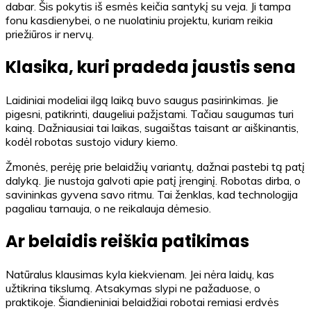
dabar. Šis pokytis iš esmės keičia santykį su veja. Ji tampa
fonu kasdienybei, o ne nuolatiniu projektu, kuriam reikia
priežiūros ir nervų.
Klasika, kuri pradeda jaustis sena
Laidiniai modeliai ilgą laiką buvo saugus pasirinkimas. Jie
pigesni, patikrinti, daugeliui pažįstami. Tačiau saugumas turi
kainą. Dažniausiai tai laikas, sugaištas taisant ar aiškinantis,
kodėl robotas sustojo vidury kiemo.
Žmonės, perėję prie belaidžių variantų, dažnai pastebi tą patį
dalyką. Jie nustoja galvoti apie patį įrenginį. Robotas dirba, o
savininkas gyvena savo ritmu. Tai ženklas, kad technologija
pagaliau tarnauja, o ne reikalauja dėmesio.
Ar belaidis reiškia patikimas
Natūralus klausimas kyla kiekvienam. Jei nėra laidų, kas
užtikrina tikslumą. Atsakymas slypi ne pažaduose, o
praktikoje. Šiandieniniai belaidžiai robotai remiasi erdvės