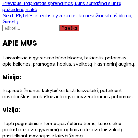
Navigacija
Previous:
Paprastas sprendimas, kuris sumažina siuntų
pažeidimų riziką
tarp
Next:
Plytelės ir realus gyvenimas: ko nesužinosite iš blizgių
žurnalų
įrašų
Ieškoti:
APIE MUS
Laisvalaikio ir gyvenimo būdo blogas, teikiantis patarimus
apie keliones, pramogas, hobius, sveikatą ir asmeninį augimą.
Misija:
Inspiruoti žmones kokybiškai leisti laisvalaikį, pateikiant
novatoriškus, praktiškus ir lengvai įgyvendinamus patarimus.
Vizija:
Tapti pagrindiniu informacijos šaltiniu tiems, kurie siekia
praturtinti savo gyvenimą ir optimizuoti savo laisvalaikį,
pasitelkiant inovacijas ir kūrybiškumą.