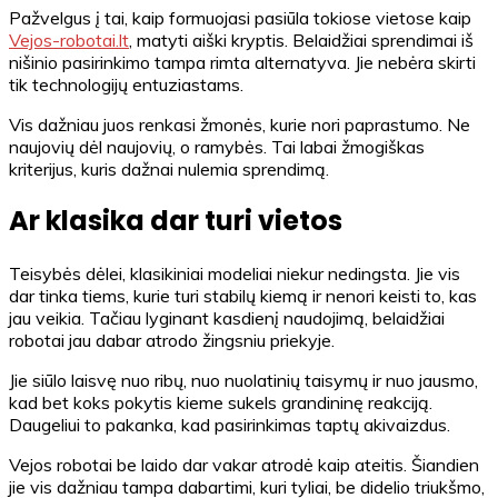
Pažvelgus į tai, kaip formuojasi pasiūla tokiose vietose kaip
Vejos-robotai.lt
, matyti aiški kryptis. Belaidžiai sprendimai iš
nišinio pasirinkimo tampa rimta alternatyva. Jie nebėra skirti
tik technologijų entuziastams.
Vis dažniau juos renkasi žmonės, kurie nori paprastumo. Ne
naujovių dėl naujovių, o ramybės. Tai labai žmogiškas
kriterijus, kuris dažnai nulemia sprendimą.
Ar klasika dar turi vietos
Teisybės dėlei, klasikiniai modeliai niekur nedingsta. Jie vis
dar tinka tiems, kurie turi stabilų kiemą ir nenori keisti to, kas
jau veikia. Tačiau lyginant kasdienį naudojimą, belaidžiai
robotai jau dabar atrodo žingsniu priekyje.
Jie siūlo laisvę nuo ribų, nuo nuolatinių taisymų ir nuo jausmo,
kad bet koks pokytis kieme sukels grandininę reakciją.
Daugeliui to pakanka, kad pasirinkimas taptų akivaizdus.
Vejos robotai be laido dar vakar atrodė kaip ateitis. Šiandien
jie vis dažniau tampa dabartimi, kuri tyliai, be didelio triukšmo,