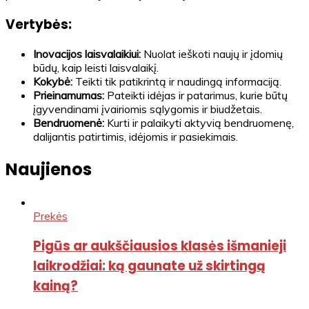
Vertybės:
Inovacijos laisvalaikiui:
Nuolat ieškoti naujų ir įdomių
būdų, kaip leisti laisvalaikį.
Kokybė:
Teikti tik patikrintą ir naudingą informaciją.
Prieinamumas:
Pateikti idėjas ir patarimus, kurie būtų
įgyvendinami įvairiomis sąlygomis ir biudžetais.
Bendruomenė:
Kurti ir palaikyti aktyvią bendruomenę,
dalijantis patirtimis, idėjomis ir pasiekimais.
Naujienos
Prekės
Pigūs ar aukščiausios klasės išmanieji
laikrodžiai: ką gaunate už skirtingą
kainą?