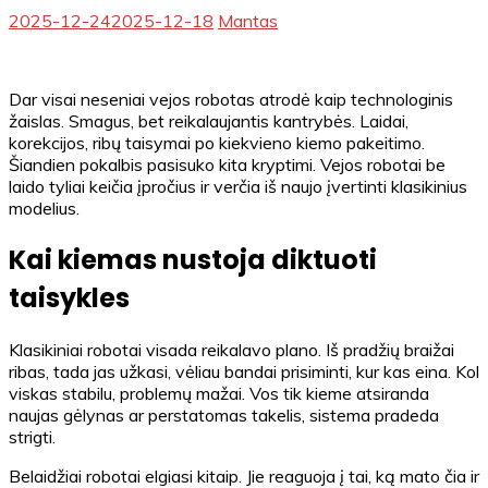
2025-12-24
2025-12-18
Mantas
Dar visai neseniai vejos robotas atrodė kaip technologinis
žaislas. Smagus, bet reikalaujantis kantrybės. Laidai,
korekcijos, ribų taisymai po kiekvieno kiemo pakeitimo.
Šiandien pokalbis pasisuko kita kryptimi. Vejos robotai be
laido tyliai keičia įpročius ir verčia iš naujo įvertinti klasikinius
modelius.
Kai kiemas nustoja diktuoti
taisykles
Klasikiniai robotai visada reikalavo plano. Iš pradžių braižai
ribas, tada jas užkasi, vėliau bandai prisiminti, kur kas eina. Kol
viskas stabilu, problemų mažai. Vos tik kieme atsiranda
naujas gėlynas ar perstatomas takelis, sistema pradeda
strigti.
Belaidžiai robotai elgiasi kitaip. Jie reaguoja į tai, ką mato čia ir