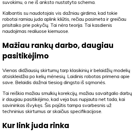
suvokimu, o ne iš anksto nustatyta schema.
Kalbantis su naudotojais vis dažniau girdima, kad tokie
robotai ramiau juda aplink kliūtis, rečiau pasimeta ir greičiau
prisitaiko prie pokyčių. Tai nėra teorija. Tai kasdienis
naudojimas realiuose kiemuose.
Mažiau rankų darbo, daugiau
pasitikėjimo
Vienas didžiausių skirtumų tarp klasikinių ir belaidžių modelių
atsiskleidžia po kelių mėnesių. Laidinis robotas primena apie
save. Belaidis dažnai tiesiog dingsta iš sąmonės.
Tai reiškia mažiau smulkių korekcijų, mažiau savaitgalio darbų
ir daugiau pasitikėjimo, kad veja bus nupjauta net tada, kai
savininkas išvykęs. Šis pojūtis tampa svarbesnis už
techninius skirtumus ar skaičius specifikacijose.
Kur link juda rinka