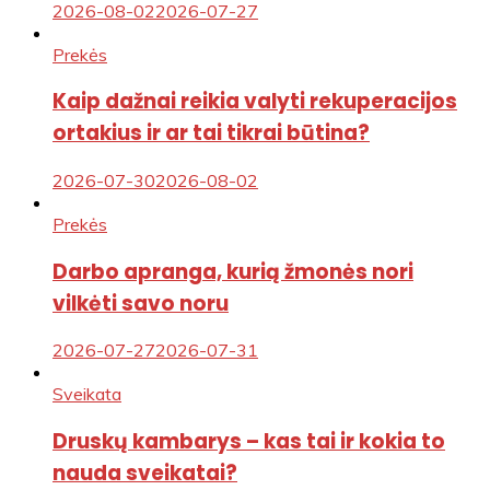
2026-08-02
2026-07-27
Prekės
Kaip dažnai reikia valyti rekuperacijos
ortakius ir ar tai tikrai būtina?
2026-07-30
2026-08-02
Prekės
Darbo apranga, kurią žmonės nori
vilkėti savo noru
2026-07-27
2026-07-31
Sveikata
Druskų kambarys – kas tai ir kokia to
nauda sveikatai?