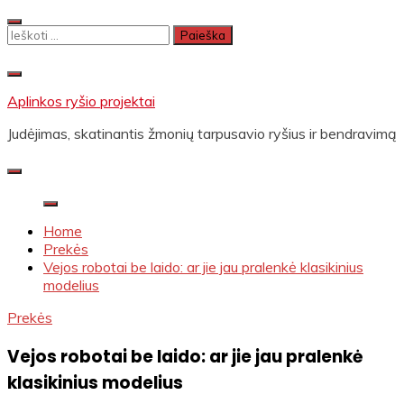
Skip
to
Ieškoti:
content
Aplinkos ryšio projektai
Judėjimas, skatinantis žmonių tarpusavio ryšius ir bendravimą
Home
Prekės
Vejos robotai be laido: ar jie jau pralenkė klasikinius
modelius
Prekės
Vejos robotai be laido: ar jie jau pralenkė
klasikinius modelius