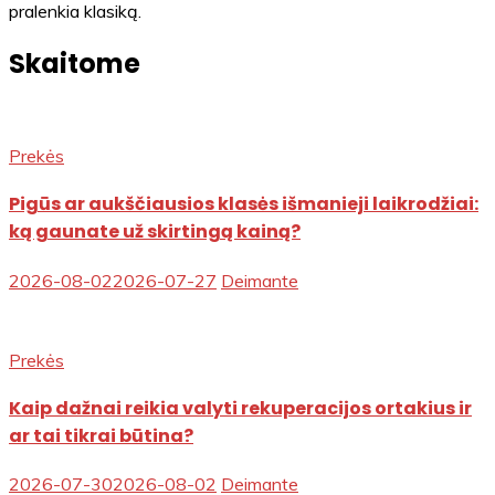
pralenkia klasiką.
Skaitome
Prekės
Pigūs ar aukščiausios klasės išmanieji laikrodžiai:
ką gaunate už skirtingą kainą?
2026-08-02
2026-07-27
Deimante
Prekės
Kaip dažnai reikia valyti rekuperacijos ortakius ir
ar tai tikrai būtina?
2026-07-30
2026-08-02
Deimante