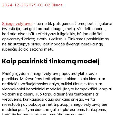
2024-12-26
2025-01-02
Biuras
Sniego valytuvai
– tai ne tik patogumas žiemą, bet ir ilgalaikė
investicija, kuri gali tarnauti daugelį metų. Vis dėlto, norint,
kad prietaisas būtų efektyvus ir ilgalaikis, būtina atidžiai
apsvarstyti keletą svarbių veiksnių. Tinkamas pasirinkimas
ne tik sutaupys pinigų, bet ir padės išvengti nereikalingų
rūpesčių šalčio sezono metu.
Kaip pasirinkti tinkamą modelį
Prieš įsigydami sniego valytuvą, apsvarstykite savo
poreikius. Mažesnėms teritorijoms, tokioms kaip kiemai ar
nedidelės važiuojamosios dalys, puikiai tiks elektriniai ar
vienpakopiai benzininiai modeliai. Jie yra kompaktiški, lengvai
valdomi ir pigesni. Tuo tarpu didesnėms teritorijoms ar
vietovėms, kur kaupiasi daug sunkaus sniego, verta
investuoti į dvipakopį ar net tripakopį sniego valytuvą. Šie
modeliai pasižymi didesne galia ir platesnėmis funkcijomis,
todėl jie lengvai įveiks net sudėtingas sąlygas.