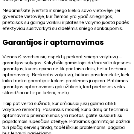
Nepamirškite įvertinti ir sniego kiekio savo vietovėje. Jei
gyvenate vietovėje, kur žiemos yra ypač sniegingos,
prietaisas su galingu varikliu ir platesne valymo juosta padės
efektyviau susitvarkyti su didelėmis sniego sankaupomis.
Garantijos ir aptarnavimas
Vienas iš svarbiausių aspektų perkant sniego valytuvą –
garantijos sąlygos. Kokybiški gamintojai dažnai siūlo ilgesnes
garantijas, kurios apima ne tik prietaiso dalis, bet ir techninį
aptarnavimą. Renkantis valytuvą, būtinai pasidomėkite, kiek
laiko trunka garantija ir kokias problemas ji apima. Patikimas
garantijos aptarnavimas gali užtikrinti, kad prietaisas veiks
sklandžiai net ir po kelerių metų.
Taip pat verta sužinoti, kur arčiausiai jūsų galima atlikti
valytuvo remontą. Pasirinkus modelį, kurio dalių ar techninio
aptarnavimo prieinamumas yra ribotas, galite susidurti su
papildomais rūpesčiais ateityje. Patikimas gamintojas dažnai
turi plačią servisų tinklą, todėl iškilus problemoms, pagalba
bus lengvai pasiekiama.