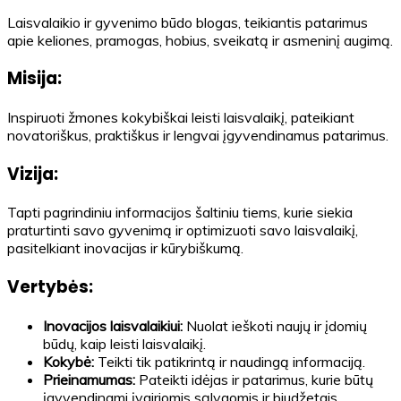
Laisvalaikio ir gyvenimo būdo blogas, teikiantis patarimus
apie keliones, pramogas, hobius, sveikatą ir asmeninį augimą.
Misija:
Inspiruoti žmones kokybiškai leisti laisvalaikį, pateikiant
novatoriškus, praktiškus ir lengvai įgyvendinamus patarimus.
Vizija:
Tapti pagrindiniu informacijos šaltiniu tiems, kurie siekia
praturtinti savo gyvenimą ir optimizuoti savo laisvalaikį,
pasitelkiant inovacijas ir kūrybiškumą.
Vertybės:
Inovacijos laisvalaikiui:
Nuolat ieškoti naujų ir įdomių
būdų, kaip leisti laisvalaikį.
Kokybė:
Teikti tik patikrintą ir naudingą informaciją.
Prieinamumas:
Pateikti idėjas ir patarimus, kurie būtų
įgyvendinami įvairiomis sąlygomis ir biudžetais.