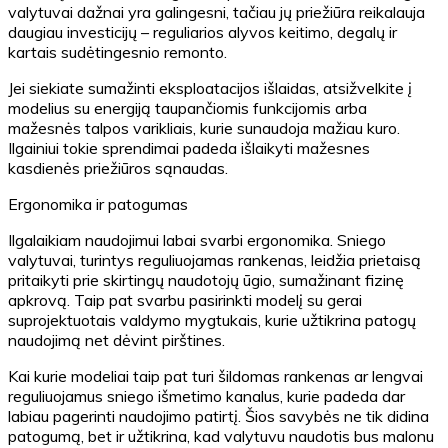
valytuvai dažnai yra galingesni, tačiau jų priežiūra reikalauja
daugiau investicijų – reguliarios alyvos keitimo, degalų ir
kartais sudėtingesnio remonto.
Jei siekiate sumažinti eksploatacijos išlaidas, atsižvelkite į
modelius su energiją taupančiomis funkcijomis arba
mažesnės talpos varikliais, kurie sunaudoja mažiau kuro.
Ilgainiui tokie sprendimai padeda išlaikyti mažesnes
kasdienės priežiūros sąnaudas.
Ergonomika ir patogumas
Ilgalaikiam naudojimui labai svarbi ergonomika. Sniego
valytuvai, turintys reguliuojamas rankenas, leidžia prietaisą
pritaikyti prie skirtingų naudotojų ūgio, sumažinant fizinę
apkrovą. Taip pat svarbu pasirinkti modelį su gerai
suprojektuotais valdymo mygtukais, kurie užtikrina patogų
naudojimą net dėvint pirštines.
Kai kurie modeliai taip pat turi šildomas rankenas ar lengvai
reguliuojamus sniego išmetimo kanalus, kurie padeda dar
labiau pagerinti naudojimo patirtį. Šios savybės ne tik didina
patogumą, bet ir užtikrina, kad valytuvu naudotis bus malonu