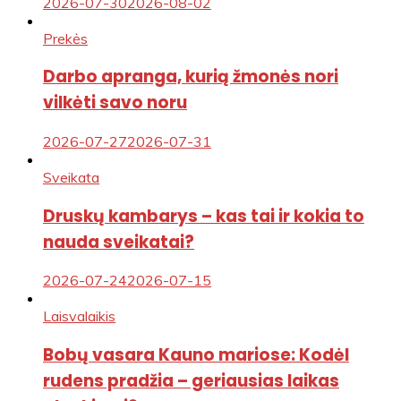
2026-07-30
2026-08-02
Prekės
Darbo apranga, kurią žmonės nori
vilkėti savo noru
2026-07-27
2026-07-31
Sveikata
Druskų kambarys – kas tai ir kokia to
nauda sveikatai?
2026-07-24
2026-07-15
Laisvalaikis
Bobų vasara Kauno mariose: Kodėl
rudens pradžia – geriausias laikas