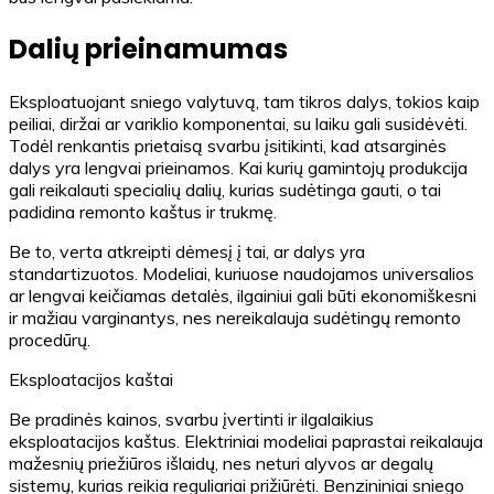
Dalių prieinamumas
Eksploatuojant sniego valytuvą, tam tikros dalys, tokios kaip
peiliai, diržai ar variklio komponentai, su laiku gali susidėvėti.
Todėl renkantis prietaisą svarbu įsitikinti, kad atsarginės
dalys yra lengvai prieinamos. Kai kurių gamintojų produkcija
gali reikalauti specialių dalių, kurias sudėtinga gauti, o tai
padidina remonto kaštus ir trukmę.
Be to, verta atkreipti dėmesį į tai, ar dalys yra
standartizuotos. Modeliai, kuriuose naudojamos universalios
ar lengvai keičiamas detalės, ilgainiui gali būti ekonomiškesni
ir mažiau varginantys, nes nereikalauja sudėtingų remonto
procedūrų.
Eksploatacijos kaštai
Be pradinės kainos, svarbu įvertinti ir ilgalaikius
eksploatacijos kaštus. Elektriniai modeliai paprastai reikalauja
mažesnių priežiūros išlaidų, nes neturi alyvos ar degalų
sistemų, kurias reikia reguliariai prižiūrėti. Benzininiai sniego