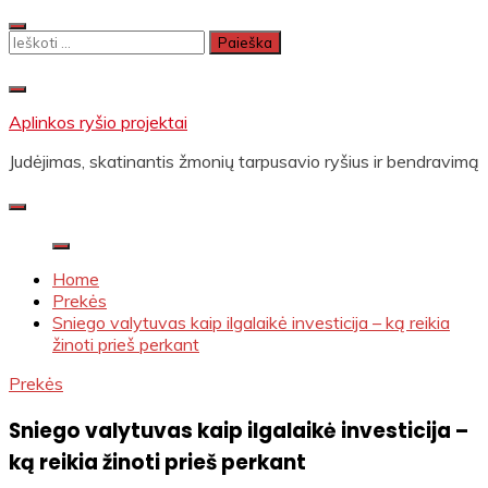
Skip
to
Ieškoti:
content
Aplinkos ryšio projektai
Judėjimas, skatinantis žmonių tarpusavio ryšius ir bendravimą
Home
Prekės
Sniego valytuvas kaip ilgalaikė investicija – ką reikia
žinoti prieš perkant
Prekės
Sniego valytuvas kaip ilgalaikė investicija –
ką reikia žinoti prieš perkant