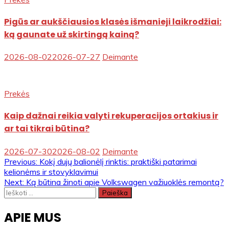
Pigūs ar aukščiausios klasės išmanieji laikrodžiai:
ką gaunate už skirtingą kainą?
2026-08-02
2026-07-27
Deimante
Prekės
Kaip dažnai reikia valyti rekuperacijos ortakius ir
ar tai tikrai būtina?
2026-07-30
2026-08-02
Deimante
Navigacija
Previous:
Kokį dujų balionėlį rinktis: praktiški patarimai
kelionėms ir stovyklavimui
tarp
Next:
Ką būtina žinoti apie Volkswagen važiuoklės remontą?
Ieškoti:
įrašų
APIE MUS