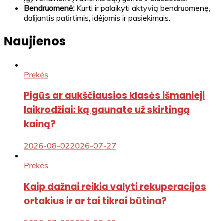
Bendruomenė:
Kurti ir palaikyti aktyvią bendruomenę,
dalijantis patirtimis, idėjomis ir pasiekimais.
Naujienos
Prekės
Pigūs ar aukščiausios klasės išmanieji
laikrodžiai: ką gaunate už skirtingą
kainą?
2026-08-02
2026-07-27
Prekės
Kaip dažnai reikia valyti rekuperacijos
ortakius ir ar tai tikrai būtina?