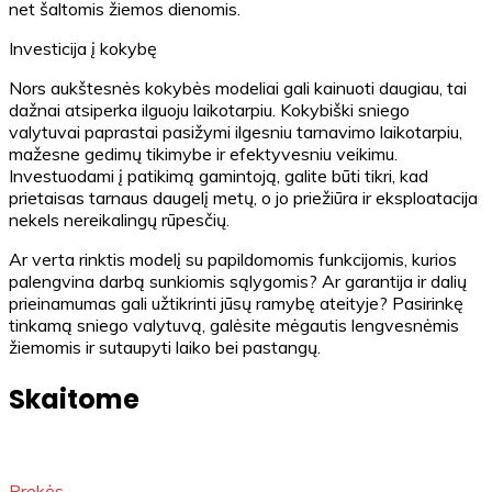
net šaltomis žiemos dienomis.
Investicija į kokybę
Nors aukštesnės kokybės modeliai gali kainuoti daugiau, tai
dažnai atsiperka ilguoju laikotarpiu. Kokybiški sniego
valytuvai paprastai pasižymi ilgesniu tarnavimo laikotarpiu,
mažesne gedimų tikimybe ir efektyvesniu veikimu.
Investuodami į patikimą gamintoją, galite būti tikri, kad
prietaisas tarnaus daugelį metų, o jo priežiūra ir eksploatacija
nekels nereikalingų rūpesčių.
Ar verta rinktis modelį su papildomomis funkcijomis, kurios
palengvina darbą sunkiomis sąlygomis? Ar garantija ir dalių
prieinamumas gali užtikrinti jūsų ramybę ateityje? Pasirinkę
tinkamą sniego valytuvą, galėsite mėgautis lengvesnėmis
žiemomis ir sutaupyti laiko bei pastangų.
Skaitome
Prekės