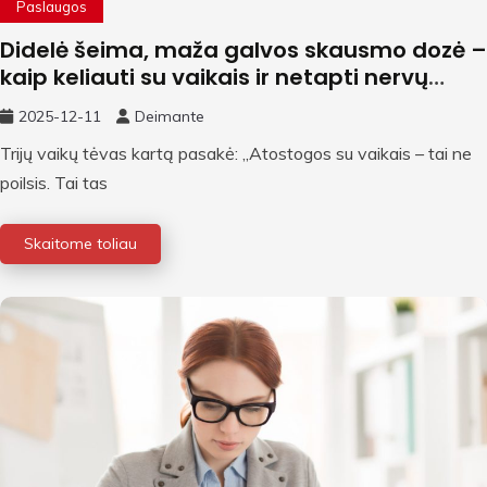
Paslaugos
Didelė šeima, maža galvos skausmo dozė –
kaip keliauti su vaikais ir netapti nervų
ligoniumi
2025-12-11
Deimante
Trijų vaikų tėvas kartą pasakė: „Atostogos su vaikais – tai ne
poilsis. Tai tas
Skaitome toliau