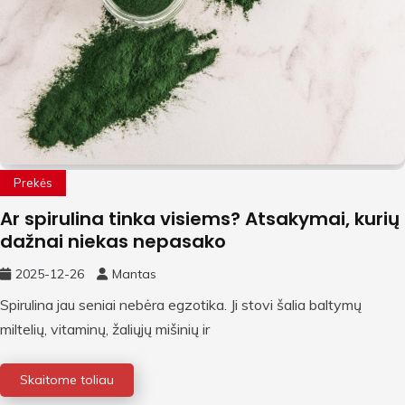
Prekės
Ar spirulina tinka visiems? Atsakymai, kurių
dažnai niekas nepasako
2025-12-26
Mantas
Spirulina jau seniai nebėra egzotika. Ji stovi šalia baltymų
miltelių, vitaminų, žaliųjų mišinių ir
Skaitome toliau