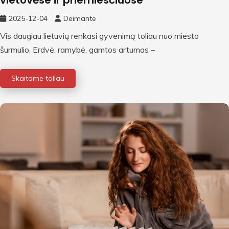
vietovėse ir priemiesčiuose
2025-12-04
Deimante
Vis daugiau lietuvių renkasi gyvenimą toliau nuo miesto
šurmulio. Erdvė, ramybė, gamtos artumas –
Skaitome toliau