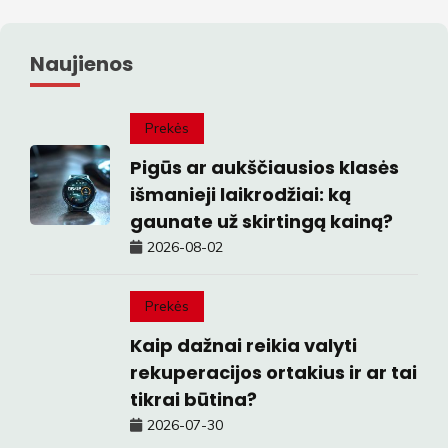
Naujienos
Prekės
Pigūs ar aukščiausios klasės
išmanieji laikrodžiai: ką
gaunate už skirtingą kainą?
2026-08-02
Prekės
Kaip dažnai reikia valyti
rekuperacijos ortakius ir ar tai
tikrai būtina?
2026-07-30