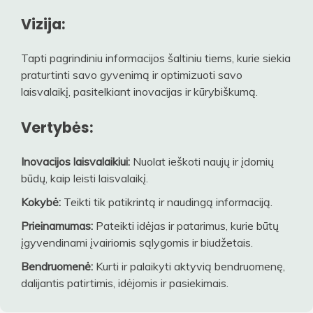
Vizija:
Tapti pagrindiniu informacijos šaltiniu tiems, kurie siekia
praturtinti savo gyvenimą ir optimizuoti savo
laisvalaikį, pasitelkiant inovacijas ir kūrybiškumą.
Vertybės:
Inovacijos laisvalaikiui:
Nuolat ieškoti naujų ir įdomių
būdų, kaip leisti laisvalaikį.
Kokybė:
Teikti tik patikrintą ir naudingą informaciją.
Prieinamumas:
Pateikti idėjas ir patarimus, kurie būtų
įgyvendinami įvairiomis sąlygomis ir biudžetais.
Bendruomenė:
Kurti ir palaikyti aktyvią bendruomenę,
dalijantis patirtimis, idėjomis ir pasiekimais.