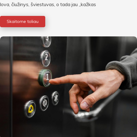
lova, čiužinys, šviestuvas, o tada jau „kažkas
Skaitome toliau