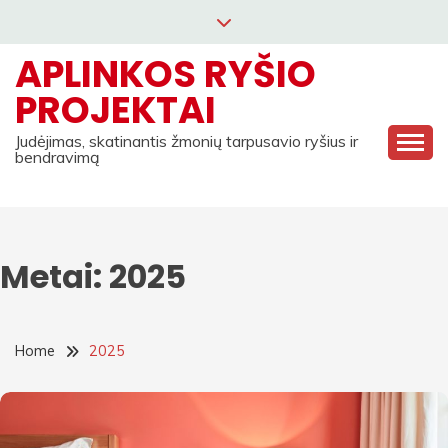
Skip
to
APLINKOS RYŠIO
content
PROJEKTAI
Judėjimas, skatinantis žmonių tarpusavio ryšius ir
bendravimą
Metai:
2025
Home
2025