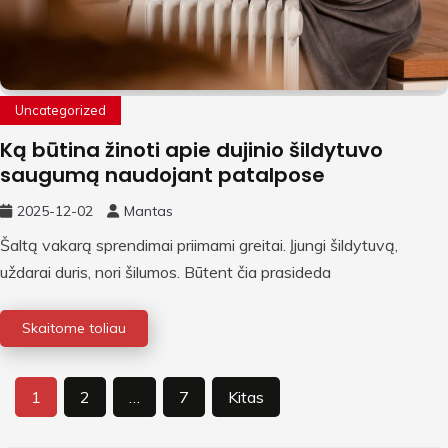
Uncategorized
Ką būtina žinoti apie dujinio šildytuvo
saugumą naudojant patalpose
2025-12-02
Mantas
Šaltą vakarą sprendimai priimami greitai. Įjungi šildytuvą,
uždarai duris, nori šilumos. Būtent čia prasideda
Skaitome toliau
Įrašų
1
2
…
7
Kitas
puslapiavimas