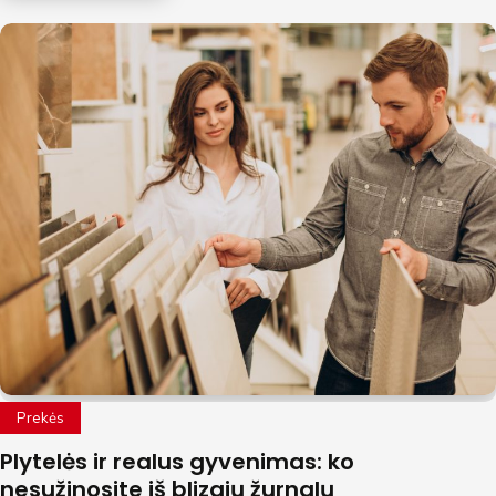
Prekės
Plytelės ir realus gyvenimas: ko
nesužinosite iš blizgių žurnalų