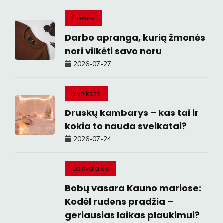
Prekės
Darbo apranga, kurią žmonės
nori vilkėti savo noru
2026-07-27
Sveikata
Druskų kambarys – kas tai ir
kokia to nauda sveikatai?
2026-07-24
Laisvalaikis
Bobų vasara Kauno mariose:
Kodėl rudens pradžia –
geriausias laikas plaukimui?