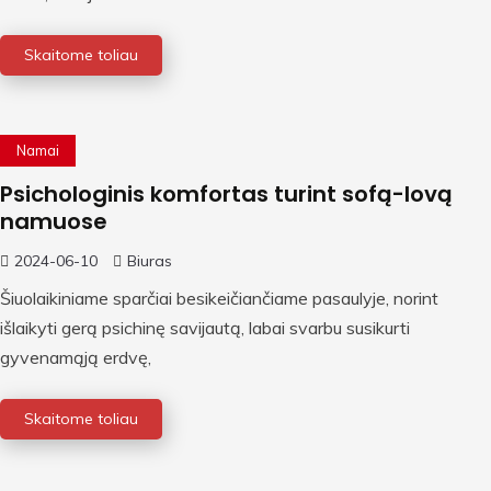
Skaitome toliau
Namai
Psichologinis komfortas turint sofą-lovą
namuose
2024-06-10
Biuras
Šiuolaikiniame sparčiai besikeičiančiame pasaulyje, norint
išlaikyti gerą psichinę savijautą, labai svarbu susikurti
gyvenamąją erdvę,
Skaitome toliau