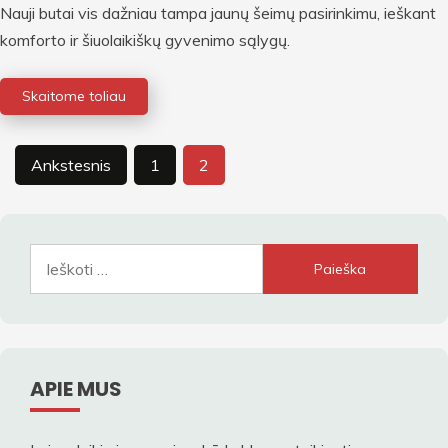
Nauji butai vis dažniau tampa jaunų šeimų pasirinkimu, ieškant
komforto ir šiuolaikiškų gyvenimo sąlygų.
Skaitome toliau
Įrašų
Ankstesnis
1
2
puslapiavimas
Ieškoti:
APIE MUS