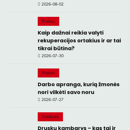
2026-08-02
Prekės
Kaip dažnai reikia valyti
rekuperacijos ortakius ir ar tai
tikrai būtina?
2026-07-30
Prekės
Darbo apranga, kurią žmonės
nori vilkėti savo noru
2026-07-27
Sveikata
Druskų kambarys – kas tai ir