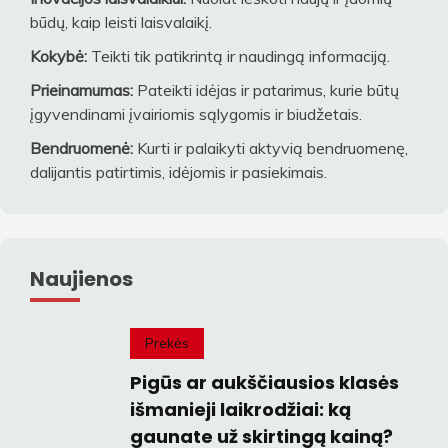
būdų, kaip leisti laisvalaikį.
Kokybė:
Teikti tik patikrintą ir naudingą informaciją.
Prieinamumas:
Pateikti idėjas ir patarimus, kurie būtų
įgyvendinami įvairiomis sąlygomis ir biudžetais.
Bendruomenė:
Kurti ir palaikyti aktyvią bendruomenę,
dalijantis patirtimis, idėjomis ir pasiekimais.
Naujienos
Prekės
Pigūs ar aukščiausios klasės
išmanieji laikrodžiai: ką
gaunate už skirtingą kainą?