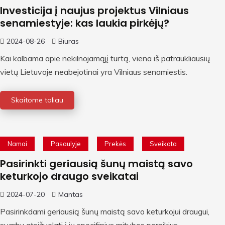
Investicija į naujus projektus Vilniaus
senamiestyje: kas laukia pirkėjų?
2024-08-26
Biuras
Kai kalbama apie nekilnojamąjį turtą, viena iš patraukliausių
vietų Lietuvoje neabejotinai yra Vilniaus senamiestis.
Skaitome toliau
Namai
Pasaulyje
Prekės
Sveikata
Pasirinkti geriausią šunų maistą savo
keturkojo draugo sveikatai
2024-07-20
Mantas
Pasirinkdami geriausią šunų maistą savo keturkojui draugui,