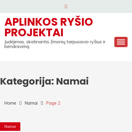
Skip
to
APLINKOS RYŠIO
content
PROJEKTAI
Judėjimas, skatinantis žmonių tarpusavio ryšius ir
bendravimą
Kategorija:
Namai
Home
Namai
Page 2
Namai