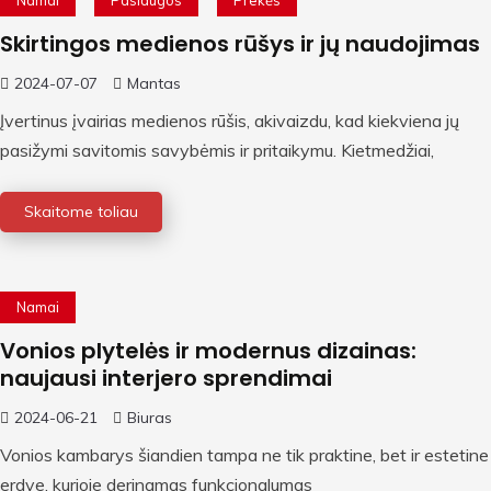
Namai
Paslaugos
Prekės
Skirtingos medienos rūšys ir jų naudojimas
2024-07-07
Mantas
Įvertinus įvairias medienos rūšis, akivaizdu, kad kiekviena jų
pasižymi savitomis savybėmis ir pritaikymu. Kietmedžiai,
Skaitome toliau
Namai
Vonios plytelės ir modernus dizainas:
naujausi interjero sprendimai
2024-06-21
Biuras
Vonios kambarys šiandien tampa ne tik praktine, bet ir estetine
erdve, kurioje derinamas funkcionalumas