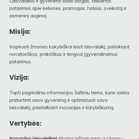
Laisvalaikio ir gyvenimo būdo blogas, teikiantis
patarimus apie keliones, pramogas, hobius, sveikatą ir
asmeninį augimą.
Misija:
Inspiruoti žmones kokybiškai leisti laisvalaikį, pateikiant
novatoriškus, praktiškus ir lengvai įgyvendinamus
patarimus.
Vizija:
Tapti pagrindiniu informacijos šaltiniu tiems, kurie siekia
praturtinti savo gyvenimą ir optimizuoti savo
laisvalaikį, pasitelkiant inovacijas ir kūrybiškumą.
Vertybės:
Inovacijos laisvalaikiui:
Nuolat ieškoti naujų ir įdomių