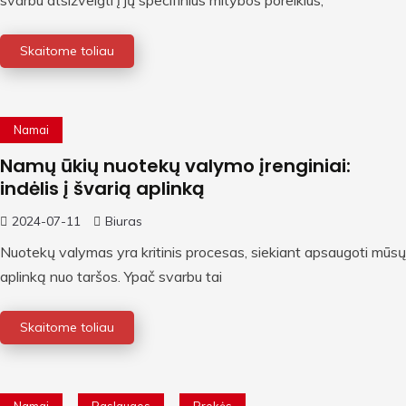
svarbu atsižvelgti į jų specifinius mitybos poreikius,
Skaitome toliau
Namai
Namų ūkių nuotekų valymo įrenginiai:
indėlis į švarią aplinką
2024-07-11
Biuras
Nuotekų valymas yra kritinis procesas, siekiant apsaugoti mūsų
aplinką nuo taršos. Ypač svarbu tai
Skaitome toliau