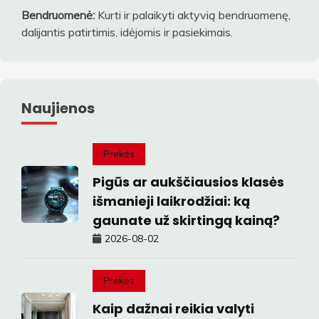
Bendruomenė:
Kurti ir palaikyti aktyvią bendruomenę,
dalijantis patirtimis, idėjomis ir pasiekimais.
Naujienos
Prekės
Pigūs ar aukščiausios klasės
išmanieji laikrodžiai: ką
gaunate už skirtingą kainą?
2026-08-02
Prekės
Kaip dažnai reikia valyti