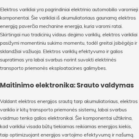
Elektros varikliai yra pagrindiniai elektrinio automobilio varomieji
komponentai. Šie varikliai iš akumuliatoriaus gaunamą elektros
energiją paverčia mechanine energija, kuria varomi ratai.
Skirtingai nuo tradicinių vidaus degimo variklių, elektros varikliai
pasižymi momentiniu sukimo momentu, todėl greitai įsibėgėja ir
sklandžiai važiuoja. Elektros variklių efektyvumo ir galios
supratimas yra labai svarbus norint suvokti elektrinės
transporto priemonės eksploatacines galimybes.
Maitinimo elektronika: Srauto valdymas
Valdant elektros energijos srautą tarp akumuliatoriaus, elektros
variklio ir kitų transporto priemonės sistemų, labai svarbus
vaidmuo tenka galios elektronikai. Šie komponentai užtikrina,
kad varikliui visada būtų tiekiamas reikiamas energijos kiekis,
taip optimizuojant energijos vartojimo efektyvumą ir našumą.