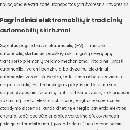
naudojama elektra, todėl transportas yra švaresnis ir tvaresnis.
Pagrindiniai elektromobilių ir tradicinių
automobilių skirtumai
Supratus pagrindinius elektromobilių (EV) ir tradicinių
automobilių skirtumus, paaiškėja skirtingi šių dviejų tipų
transporto priemonių veikimo mechanizmai. Kitaip nei įprasti
automobiliai, varomi benzinu arba dyzelinu, elektriniai
automobiliai varomi tik elektra, todėl jiems nebereikia vidaus
degimo variklių. Šis technologinis pokytis ne tik sumažina
anglies dvideginio išmetimą, bet ir užtikrina tylesnį ir sklandesnį
važiavimą. Be to, elektromobiliuose įrengtos rekuperacinės
stabdymo sistemos, kurios kinetinę energiją paverčia elektros
energija, todėl padidėja energijos vartojimo efektyvumas ir
pailgėja automobilio rida. Įgyvendindami šiuos technologinius