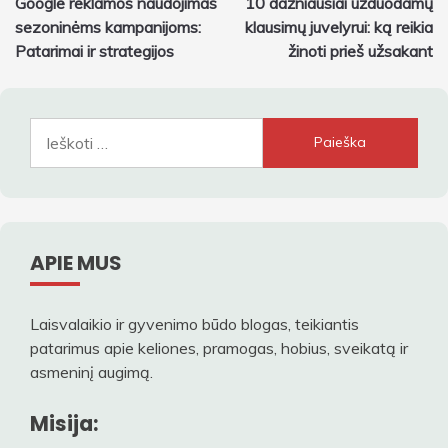
Google reklamos naudojimas
10 dažniausiai užduodamų
tarp
sezoninėms kampanijoms:
klausimų juvelyrui: ką reikia
įrašų
Patarimai ir strategijos
žinoti prieš užsakant
Ieškoti:
APIE MUS
Laisvalaikio ir gyvenimo būdo blogas, teikiantis
patarimus apie keliones, pramogas, hobius, sveikatą ir
asmeninį augimą.
Misija: