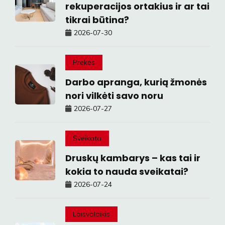
rekuperacijos ortakius ir ar tai
tikrai būtina?
2026-07-30
Prekės
Darbo apranga, kurią žmonės
nori vilkėti savo noru
2026-07-27
Sveikata
Druskų kambarys – kas tai ir
kokia to nauda sveikatai?
2026-07-24
Laisvalaikis