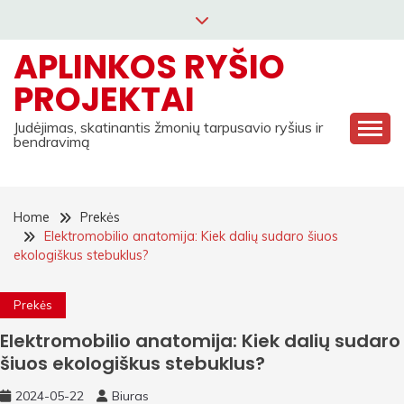
Skip
to
APLINKOS RYŠIO
content
PROJEKTAI
Judėjimas, skatinantis žmonių tarpusavio ryšius ir
bendravimą
Home
Prekės
Elektromobilio anatomija: Kiek dalių sudaro šiuos
ekologiškus stebuklus?
Prekės
Elektromobilio anatomija: Kiek dalių sudaro
šiuos ekologiškus stebuklus?
2024-05-22
Biuras