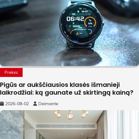
Prekės
Pigūs ar aukščiausios klasės išmanieji
laikrodžiai: ką gaunate už skirtingą kainą?
2026-08-02
Deimante