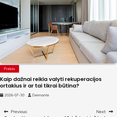
Prekės
Kaip dažnai reikia valyti rekuperacijos
ortakius ir ar tai tikrai būtina?
2026-07-30
Deimante
Navigacija
Previous:
Next: