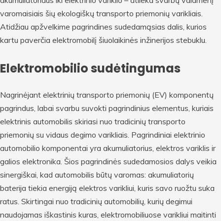
varomaisiais šių ekologiškų transporto priemonių varikliais.
Atidžiau apžvelkime pagrindines sudedamąsias dalis, kurios
kartu paverčia elektromobilį šiuolaikinės inžinerijos stebuklu.
Elektromobilio sudėtingumas
Nagrinėjant elektrinių transporto priemonių (EV) komponentų
pagrindus, labai svarbu suvokti pagrindinius elementus, kuriais
elektrinis automobilis skiriasi nuo tradicinių transporto
priemonių su vidaus degimo varikliais. Pagrindiniai elektrinio
automobilio komponentai yra akumuliatorius, elektros variklis ir
galios elektronika. Šios pagrindinės sudedamosios dalys veikia
sinergiškai, kad automobilis būtų varomas: akumuliatorių
baterija tiekia energiją elektros varikliui, kuris savo ruožtu suka
ratus. Skirtingai nuo tradicinių automobilių, kurių degimui
naudojamas iškastinis kuras, elektromobiliuose varikliui maitinti