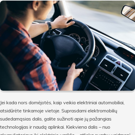
Jei kada nors domėjotės, kaip veikia elektriniai automobiliai,
atsidūrėte tinkamoje vietoje. Suprasdami elektromobilių
sudedamąsias dalis, galite sužinoti apie jų pažangias
technologijas ir naudą aplinkai. Kiekviena dalis – nuo
akumuliatoriaus iki elektrinio variklio – atlieka svarbų vaidmenį