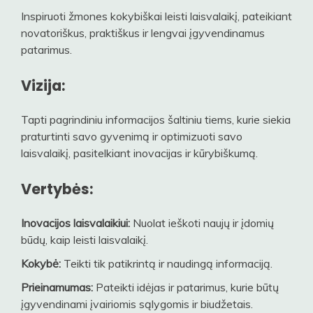
Inspiruoti žmones kokybiškai leisti laisvalaikį, pateikiant
novatoriškus, praktiškus ir lengvai įgyvendinamus
patarimus.
Vizija:
Tapti pagrindiniu informacijos šaltiniu tiems, kurie siekia
praturtinti savo gyvenimą ir optimizuoti savo
laisvalaikį, pasitelkiant inovacijas ir kūrybiškumą.
Vertybės:
Inovacijos laisvalaikiui:
Nuolat ieškoti naujų ir įdomių
būdų, kaip leisti laisvalaikį.
Kokybė:
Teikti tik patikrintą ir naudingą informaciją.
Prieinamumas:
Pateikti idėjas ir patarimus, kurie būtų
įgyvendinami įvairiomis sąlygomis ir biudžetais.