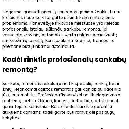
Negalima ignoruoti pirmųjų sankabos gedimo ženklų. Laiku
kreipiantis į autoservisą galite užkirsti kelią rimtesnėms
problemoms. Panevėžyje ir kituose miestuose yra keletas
profesionalių įstaigų, siūlančių sankabų remontą. Jei
vairuojate krovininį automobilį, verta rinktis specializuotą
sunkvežimių servisą, kuris užtikrina, kad jūsų transporto
priemonė būtų tinkamai aptarnauta.
Kodėl rinktis profesionalų sankabų
remontą?
Sankabų remontas reikalauja ne tik specialių įrankių, bet ir
žinių. Netinkamai atliktas remontas gali dar labiau pakenkti
jūsų automobiliui. Profesionalūs servisai ne tik diagnozuoja
problemą, bet ir užtikrina, kad visi darbai būtų atlikti pagal
gamintojo reikalavimus. Be to, jie dažnai siūlo garantiją
atliktiems darbams, todėl galite būti ramūs dėl paslaugų
kokybės.