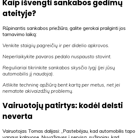
Kaip išvengti sankabos gedimų
ateityje?
Rūpinantis sankabos priežiūra, galite gerokai prailginti jos
tarnavimo laiką:
Venkite staigių pagreičių ir per didelio apkrovos.
Neperlaikykite pavaros pedalo nuspausto stovint.
Reguliariai tikrinkite sankabos skysčio lygį (jei jūsų
automobilis jį naudoja).
Atlikite techninę apžiūrą bent kartą per metus, net jei
nematote akivaizdžių problemų.
Vairuotojų patirtys: kodėl delsti
neverta
Vairuotojas Tomas dalijasi: „Pastebėjau, kad automobilis tapo
vangus kalnuose. Nuvažiavęs į servisą, sužinojau, kad