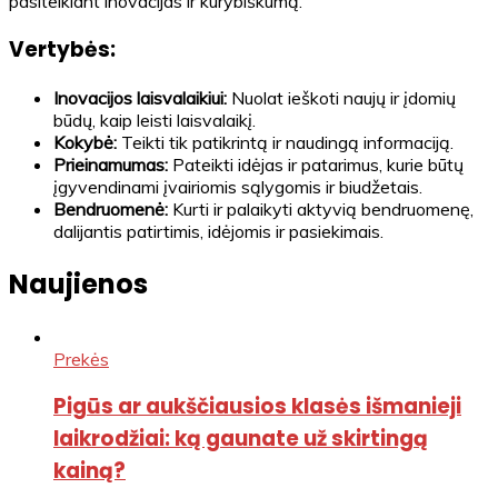
pasitelkiant inovacijas ir kūrybiškumą.
Vertybės:
Inovacijos laisvalaikiui:
Nuolat ieškoti naujų ir įdomių
būdų, kaip leisti laisvalaikį.
Kokybė:
Teikti tik patikrintą ir naudingą informaciją.
Prieinamumas:
Pateikti idėjas ir patarimus, kurie būtų
įgyvendinami įvairiomis sąlygomis ir biudžetais.
Bendruomenė:
Kurti ir palaikyti aktyvią bendruomenę,
dalijantis patirtimis, idėjomis ir pasiekimais.
Naujienos
Prekės
Pigūs ar aukščiausios klasės išmanieji
laikrodžiai: ką gaunate už skirtingą
kainą?