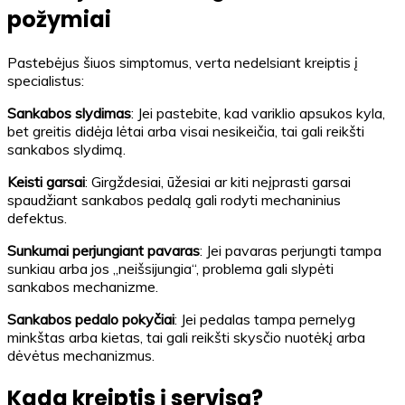
požymiai
Pastebėjus šiuos simptomus, verta nedelsiant kreiptis į
specialistus:
Sankabos slydimas
: Jei pastebite, kad variklio apsukos kyla,
bet greitis didėja lėtai arba visai nesikeičia, tai gali reikšti
sankabos slydimą.
Keisti garsai
: Girgždesiai, ūžesiai ar kiti neįprasti garsai
spaudžiant sankabos pedalą gali rodyti mechaninius
defektus.
Sunkumai perjungiant pavaras
: Jei pavaras perjungti tampa
sunkiau arba jos „neišsijungia“, problema gali slypėti
sankabos mechanizme.
Sankabos pedalo pokyčiai
: Jei pedalas tampa pernelyg
minkštas arba kietas, tai gali reikšti skysčio nuotėkį arba
dėvėtus mechanizmus.
Kada kreiptis į servisą?