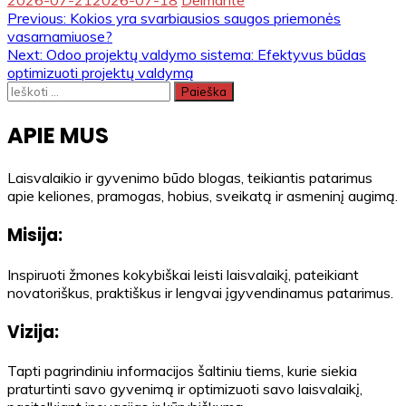
Navigacija
Previous:
Kokios yra svarbiausios saugos priemonės
vasarnamiuose?
tarp
Next:
Odoo projektų valdymo sistema: Efektyvus būdas
optimizuoti projektų valdymą
įrašų
Ieškoti:
APIE MUS
Laisvalaikio ir gyvenimo būdo blogas, teikiantis patarimus
apie keliones, pramogas, hobius, sveikatą ir asmeninį augimą.
Misija:
Inspiruoti žmones kokybiškai leisti laisvalaikį, pateikiant
novatoriškus, praktiškus ir lengvai įgyvendinamus patarimus.
Vizija:
Tapti pagrindiniu informacijos šaltiniu tiems, kurie siekia
praturtinti savo gyvenimą ir optimizuoti savo laisvalaikį,