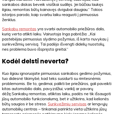
sankabos diskas beveik visiškai sudilęs. Jei būčiau laukęs
ilgiau, remontas būtų kainavęs dvigubai daugiau.“ Tokios
istorijos parodo, kaip svarbu laiku reaguoti į pirmuosius
ženklus.
Sankabų remontas
yra svarbi automobilio priežiūros dalis,
kurią verta atlikti laiku. Vairuotoja Inga pabrėžia: „Kai
pastebėjau pirmuosius slydimo požymius, iš karto nuvykau į
sunkvežimių servisą. Tai padėjo išvengti didelių nuostolių,
nes problema buvo išspręsta greitai.“
Kodėl delsti neverta?
Kuo ilgiau ignoruojate pirmuosius sankabos gedimo požymius,
tuo didesnė tikimybė, kad teks susidurti su rimtesnėmis
problemomis. Be to, gedimai, palikti be priežiūros, gali paveikti
kitas automobilio dalis, pavyzdžiui, variklį ar pavarų
dėžę.Sankabų remontas, atliktas laiku, padės ne tik išsaugoti
jūsų automobilio funkcionalumą, bet ir užtikrins, kad kelionės
būtų saugios ir be streso.
Sunkvežimių servisas
ar lengvųjų
automobilių centras – tinkamai parinkta vieta užtikrins jūsų
transporto priemonės patikimumą kiekviename kelionės