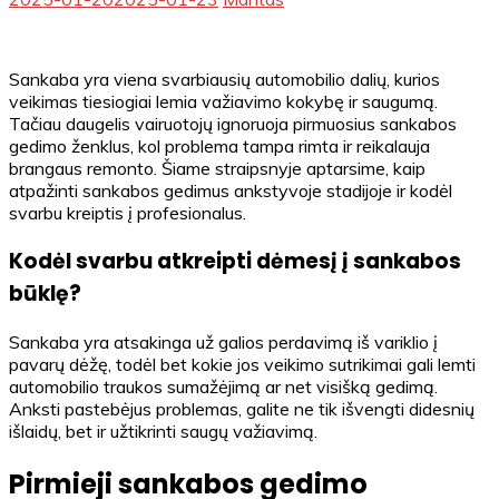
Sankaba yra viena svarbiausių automobilio dalių, kurios
veikimas tiesiogiai lemia važiavimo kokybę ir saugumą.
Tačiau daugelis vairuotojų ignoruoja pirmuosius sankabos
gedimo ženklus, kol problema tampa rimta ir reikalauja
brangaus remonto. Šiame straipsnyje aptarsime, kaip
atpažinti sankabos gedimus ankstyvoje stadijoje ir kodėl
svarbu kreiptis į profesionalus.
Kodėl svarbu atkreipti dėmesį į sankabos
būklę?
Sankaba yra atsakinga už galios perdavimą iš variklio į
pavarų dėžę, todėl bet kokie jos veikimo sutrikimai gali lemti
automobilio traukos sumažėjimą ar net visišką gedimą.
Anksti pastebėjus problemas, galite ne tik išvengti didesnių
išlaidų, bet ir užtikrinti saugų važiavimą.
Pirmieji sankabos gedimo