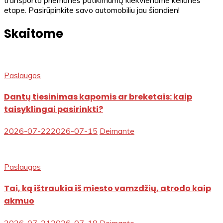
etape. Pasirūpinkite savo automobiliu jau šiandien!
Skaitome
Paslaugos
Dantų tiesinimas kapomis ar breketais: kaip
taisyklingai pasirinkti?
2026-07-22
2026-07-15
Deimante
Paslaugos
Tai, ką ištraukia iš miesto vamzdžių, atrodo kaip
akmuo
2026-07-21
2026-07-18
Deimante