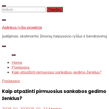
Skip
to
Ieškoti:
content
Aplinkos ryšio projektai
Judėjimas, skatinantis žmonių tarpusavio ryšius ir bendravimą
Home
Paslaugos
Kaip atpažinti pirmuosius sankabos gedimo ženklus?
Paslaugos
Kaip atpažinti pirmuosius sankabos gedimo
ženklus?
2025-01-20
2025-01-23
Mantas