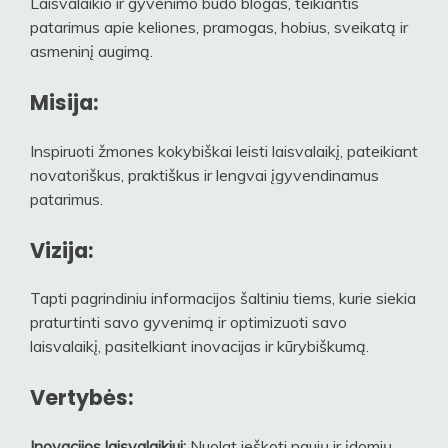
Laisvalaikio ir gyvenimo būdo blogas, teikiantis
patarimus apie keliones, pramogas, hobius, sveikatą ir
asmeninį augimą.
Misija:
Inspiruoti žmones kokybiškai leisti laisvalaikį, pateikiant
novatoriškus, praktiškus ir lengvai įgyvendinamus
patarimus.
Vizija:
Tapti pagrindiniu informacijos šaltiniu tiems, kurie siekia
praturtinti savo gyvenimą ir optimizuoti savo
laisvalaikį, pasitelkiant inovacijas ir kūrybiškumą.
Vertybės:
Inovacijos laisvalaikiui:
Nuolat ieškoti naujų ir įdomių