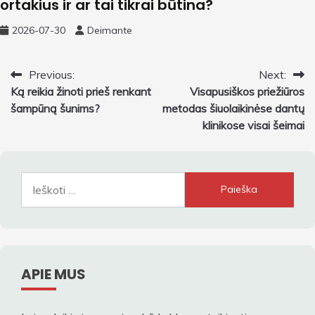
ortakius ir ar tai tikrai būtina?
2026-07-30
Deimante
Navigacija
Previous:
Next:
Ką reikia žinoti prieš renkant
Visapusiškos priežiūros
tarp
šampūną šunims?
metodas šiuolaikinėse dantų
įrašų
klinikose visai šeimai
Ieškoti:
APIE MUS