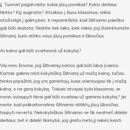
jį. Tuomet pagalvokite, kokie jūsų poreikiai? Kokio derliaus
tikitės? Ką auginsite? Atsakius į šiuos klausimus, reikia
atsižvelgti į galimybes. Ir nepamirškite, kad šiltnamio paieška
gali būti skubota. Skirkite tiek laiko, kiek reikia, jog išsirinktumėte
šiltnamį, kuris atitiks visus jūsų poreikius ir lūkesčius.
Ar kaina gali būti svarbesnė už kokybę?
Visi mes žinome, jog šiltnamių kainos gali būti labai įvairios.
Kartais galima rasti kokybišką šiltnamį už mažą kainą, tačiau
tenka pripažinti, jog yra gamintojų, kurie orientuojasi tik į mažą
kainą, o ne gerą kokybę. Tokiais atvejais kyla klausimas, ar
noras sutaupyti tikrai gali būti svarbiau už gaminio kokybę? Jei
norite, kad polikarbonatinis šiltnamis atitiktų jūsų lūkesčius,
taupyti neverta. Nekokybiškas šiltnamis ne tik neatneš didelio
derliaus, bet ir didelė tikimybė, jog greitu metu jį reikės keisti.