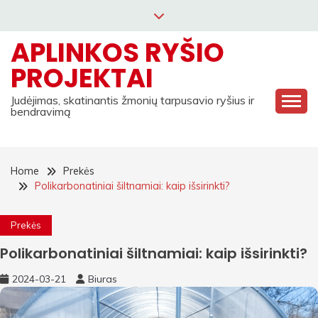
Skip
to
APLINKOS RYŠIO
content
PROJEKTAI
Judėjimas, skatinantis žmonių tarpusavio ryšius ir
bendravimą
Home
Prekės
Polikarbonatiniai šiltnamiai: kaip išsirinkti?
Prekės
Polikarbonatiniai šiltnamiai: kaip išsirinkti?
2024-03-21
Biuras