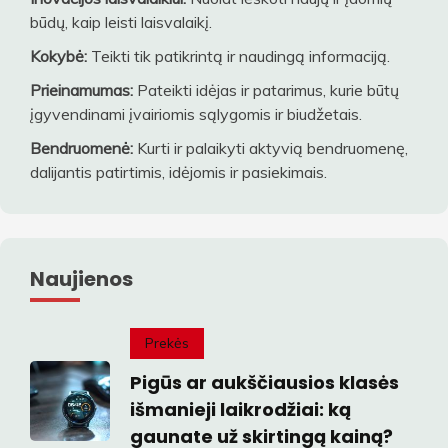
būdų, kaip leisti laisvalaikį.
Kokybė:
Teikti tik patikrintą ir naudingą informaciją.
Prieinamumas:
Pateikti idėjas ir patarimus, kurie būtų
įgyvendinami įvairiomis sąlygomis ir biudžetais.
Bendruomenė:
Kurti ir palaikyti aktyvią bendruomenę,
dalijantis patirtimis, idėjomis ir pasiekimais.
Naujienos
Prekės
Pigūs ar aukščiausios klasės
išmanieji laikrodžiai: ką
gaunate už skirtingą kainą?