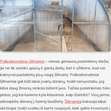
Polikarbonatinis šiltnamis
– vienas geriausių pasirinkimų daržui.
Jie ne tik suteiks gausų ir gardų derlių, bet ir užtikrins, kad visi
kaimynai pastebėtų jūsų naują šiltnamį. Polikarbonatiniai
šiltnamiai gali būti labai įvairių dizainų, todėl nenuostabu, jog
labai daug žmonių renkasi būtent juos. Tačiau pasirinkimas toks
platus, jog kai kuriems kyla klausimas, kaip išsirinkti? Visų pirma,
atkreipkite dėmesį į turimą biudžetą.
Šiltnamiai
kainuoja labai
skirtingai, todėl svarbu iš karto nuspręsti, kiek galite investuoti į