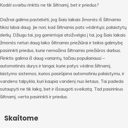
Kodėl svarbu rinktis ne tik šiltnamį, bet ir priedus?
Dažnai galima pastebėti, jog šiais laikais žmonės iš šiltnamio
tikisi labai daug. Jie nori, kad šiltnamis pats vėdintųsi, palaistytų
derlių. Džiugu tai, jog gamintojai atsižvelgia į tai, jog šiais laikais
žmonės neturi daug laiko šiltnamio priežiūrai ir teikia galimybę
pasirinkti priedus, kurie nemažina šiltnamio priežiūros darbus.
Rinktis galima iš daug variantų, tačiau populiariausi –
automatinės durys ir langai, kurie patys vėdina šiltnamį,
laistymo sistemos, kurios pasirūpina automatiniu palaistymu, ir
vandens talpykla, kuri kaupia vandenį nuo lietaus. Tai padeda
sutaupyti ne tik laiką, bet ir išsaugoti sveikatą. Tad pasirinkus
šiltnamį, verta pasirinkti ir priedus.
Skaitome