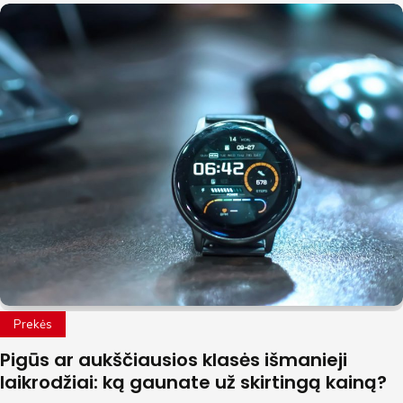
Prekės
Pigūs ar aukščiausios klasės išmanieji
laikrodžiai: ką gaunate už skirtingą kainą?