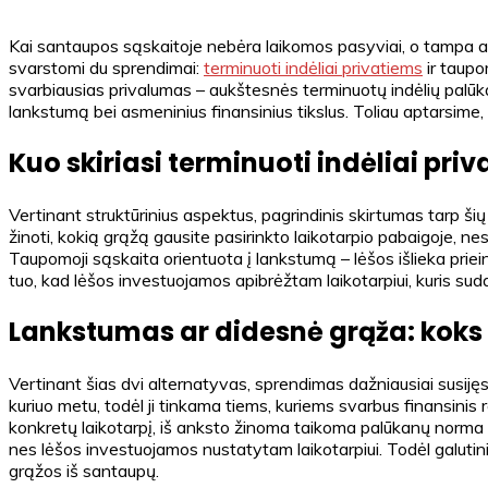
Kai santaupos sąskaitoje nebėra laikomos pasyviai, o tampa akt
svarstomi du sprendimai:
terminuoti indėliai privatiems
ir taupom
svarbiausias privalumas – aukštesnės terminuotų indėlių palūkano
lankstumą bei asmeninius finansinius tikslus. Toliau aptarsime, ko
Kuo skiriasi terminuoti indėliai pri
Vertinant struktūrinius aspektus, pagrindinis skirtumas tarp ši
žinoti, kokią grąžą gausite pasirinkto laikotarpio pabaigoje, nes
Taupomoji sąskaita orientuota į lankstumą – lėšos išlieka pri
tuo, kad lėšos investuojamos apibrėžtam laikotarpiui, kuris suda
Lankstumas ar didesnė grąža: koks 
Vertinant šias dvi alternatyvas, sprendimas dažniausiai susijęs
kuriuo metu, todėl ji tinkama tiems, kuriems svarbus finansinis 
konkretų laikotarpį, iš anksto žinoma taikoma palūkanų norma i
nes lėšos investuojamos nustatytam laikotarpiui. Todėl galutinis
grąžos iš santaupų.