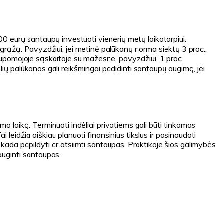
 eurų santaupų investuoti vienerių metų laikotarpiui.
grąžą. Pavyzdžiui, jei metinė palūkanų norma siektų 3 proc.,
pomojoje sąskaitoje su mažesne, pavyzdžiui, 1 proc.
ų palūkanos gali reikšmingai padidinti santaupų augimą, jei
o laiką. Terminuoti indėliai privatiems gali būti tinkamas
eidžia aiškiau planuoti finansinius tikslus ir pasinaudoti
ada papildyti ar atsiimti santaupas. Praktikoje šios galimybės
 auginti santaupas.