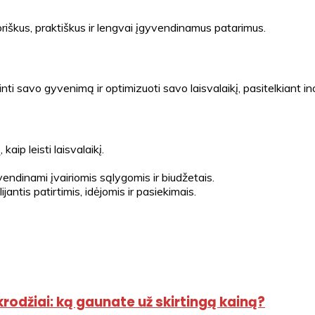
toriškus, praktiškus ir lengvai įgyvendinamus patarimus.
tinti savo gyvenimą ir optimizuoti savo laisvalaikį, pasitelkiant i
kaip leisti laisvalaikį.
yvendinami įvairiomis sąlygomis ir biudžetais.
jantis patirtimis, idėjomis ir pasiekimais.
krodžiai: ką gaunate už skirtingą kainą?