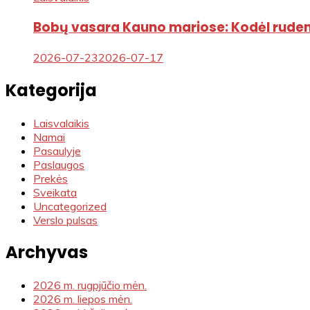
Bobų vasara Kauno mariose: Kodėl rudens
2026-07-23
2026-07-17
Kategorija
Laisvalaikis
Namai
Pasaulyje
Paslaugos
Prekės
Sveikata
Uncategorized
Verslo pulsas
Archyvas
2026 m. rugpjūčio mėn.
2026 m. liepos mėn.