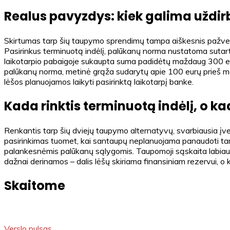
Realus pavyzdys: kiek galima uždir
Skirtumas tarp šių taupymo sprendimų tampa aiškesnis pažvelg
Pasirinkus terminuotą indėlį, palūkanų norma nustatoma sutart
laikotarpio pabaigoje sukaupta suma padidėtų maždaug 300 eur
palūkanų norma, metinė grąža sudarytų apie 100 eurų prieš mok
lėšos planuojamos laikyti pasirinktą laikotarpį banke.
Kada rinktis terminuotą indėlį, o 
Renkantis tarp šių dviejų taupymo alternatyvų, svarbiausia įver
pasirinkimas tuomet, kai santaupų neplanuojama panaudoti tam ti
palankesnėmis palūkanų sąlygomis. Taupomoji sąskaita labiau t
dažnai derinamos – dalis lėšų skiriama finansiniam rezervui, o k
Skaitome
Verslo pulsas