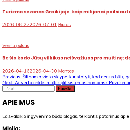
Turizmo sezonas Graikijoje: kaip milijonai poilsiaut
2026-06-27
2026-07-01
Biuras
Verslo pulsas
Be šio kodo Jūsų vilkikas neišvažiuos pro muitinę: 
2026-04-16
2026-04-30
Mantas
Navigacija
Previous:
Šiltnamio vieta sklype: kur statyti, kad derlius būtų g
Next:
Ar verta rinktis multi-split sistemas namams? Privalumai i
tarp
Ieškoti:
įrašų
APIE MUS
Laisvalaikio ir gyvenimo būdo blogas, teikiantis patarimus apie
Misija: