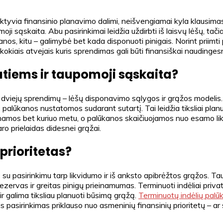
yvia finansinio planavimo dalimi, neišvengiamai kyla klausimas –
oji sąskaita. Abu pasirinkimai leidžia uždirbti iš laisvų lėšų, tači
s, kitu – galimybė bet kada disponuoti pinigais. Norint priimti p
kiais atvejais kuris sprendimas gali būti finansiškai naudingesnis 
vatiems ir taupomoji sąskaita?
ų dviejų sprendimų – lėšų disponavimo sąlygos ir grąžos modelis. 
 palūkanos nustatomos sudarant sutartį. Tai leidžia tiksliai planuo
einamos bet kuriuo metu, o palūkanos skaičiuojamos nuo esamo li
ro prielaidas didesnei grąžai.
prioritetas?
 su pasirinkimu tarp likvidumo ir iš anksto apibrėžtos grąžos. T
rezervas ir greitas pinigų prieinamumas. Terminuoti indėliai priv
r galima tiksliau planuoti būsimą grąžą.
Terminuotų indėlių palū
 pasirinkimas priklauso nuo asmeninių finansinių prioritetų – ar 