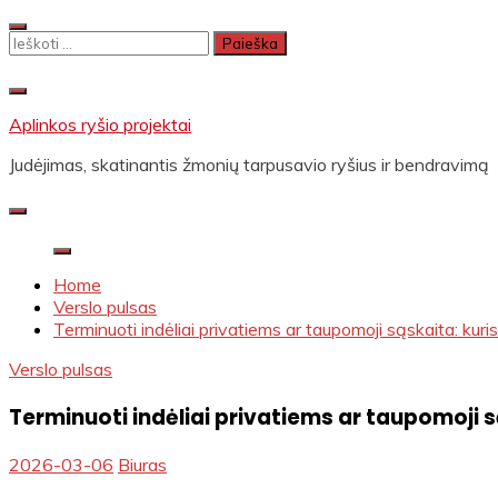
Skip
to
Ieškoti:
content
Aplinkos ryšio projektai
Judėjimas, skatinantis žmonių tarpusavio ryšius ir bendravimą
Home
Verslo pulsas
Terminuoti indėliai privatiems ar taupomoji sąskaita: kur
Verslo pulsas
Terminuoti indėliai privatiems ar taupomoji 
2026-03-06
Biuras