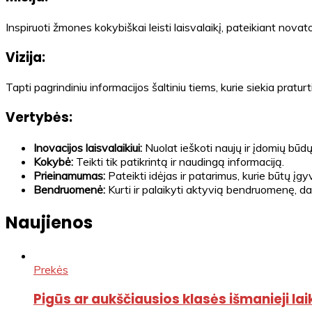
Inspiruoti žmones kokybiškai leisti laisvalaikį, pateikiant nova
Vizija:
Tapti pagrindiniu informacijos šaltiniu tiems, kurie siekia pratur
Vertybės:
Inovacijos laisvalaikiui:
Nuolat ieškoti naujų ir įdomių būdų, 
Kokybė:
Teikti tik patikrintą ir naudingą informaciją.
Prieinamumas:
Pateikti idėjas ir patarimus, kurie būtų įg
Bendruomenė:
Kurti ir palaikyti aktyvią bendruomenę, dali
Naujienos
Prekės
Pigūs ar aukščiausios klasės išmanieji lai