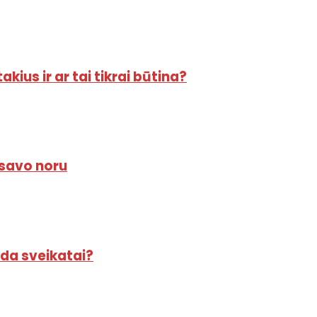
akius ir ar tai tikrai būtina?
 savo noru
uda sveikatai?