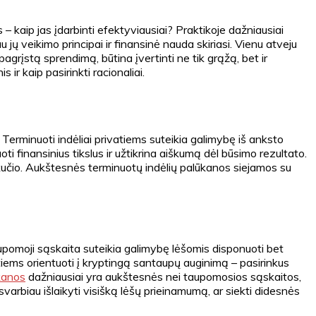
 kaip jas įdarbinti efektyviausiai? Praktikoje dažniausiai
au jų veikimo principai ir finansinė nauda skiriasi. Vienu atveju
agrįstą sprendimą, būtina įvertinti ne tik grąžą, bet ir
ir kaip pasirinkti racionaliai.
Terminuoti indėliai privatiems suteikia galimybę iš anksto
ti finansinius tikslus ir užtikrina aiškumą dėl būsimo rezultato.
kučio. Aukštesnės terminuotų indėlių palūkanos siejamos su
aupomoji sąskaita suteikia galimybę lėšomis disponuoti bet
atiems orientuoti į kryptingą santaupų auginimą – pasirinkus
kanos
dažniausiai yra aukštesnės nei taupomosios sąskaitos,
svarbiau išlaikyti visišką lėšų prieinamumą, ar siekti didesnės