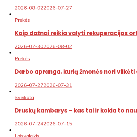
2026-08-02
2026-07-27
Prekės
Kaip dažnai reikia valyti rekuperacijos ort
2026-07-30
2026-08-02
Prekės
Darbo apranga, kurią žmonės nori vilkėti
2026-07-27
2026-07-31
Sveikata
Druskų kambarys – kas tai ir kokia to na
2026-07-24
2026-07-15
Laisvalaikis