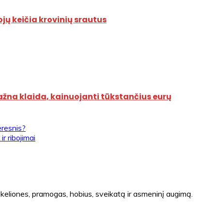
ojų keičia krovinių srautus
dažna klaida, kainuojanti tūkstančius eurų
eresnis?
r ribojimai
 keliones, pramogas, hobius, sveikatą ir asmeninį augimą.