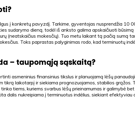
bti?
us į konkretų pavyzdį. Tarkime, gyventojas nusprendžia 10 000
ies sudarymo dieną, todėl iš anksto galima apskaičiuoti būsimą 
ų (neatskaičius mokesčių). Tuo metu laikant tą pačią sumą tau
esčius. Toks paprastas palyginimas rodo, kad terminuotų indėli
kada – taupomąją sąskaitą?
tinti asmeninius finansinius tikslus ir planuojamą lėšų panaudojim
krą laikotarpį ir siekiama prognozuojamos, stabilios grąžos. Tai l
inka tiems, kuriems svarbus lėšų prieinamumas ir galimybė bet k
ita dalis nukreipiama į terminuotus indėlius, siekiant efektyviau